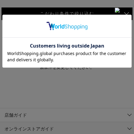
こだわり条件で絞り込む
MEN
WOMEN
アウター
検索条件に該当するコーディネートが見つかりませんでした。 検
KIDS
索条件を変更してください。
コーチジャケット
～109cm
コート
110cm～119cm
北海道
その他アウター
120cm～129cm
ダウンジャケット
東北
アルティモール東神楽店
130cm～139cm
テーラードジャケット
イオン札幌西岡店
関東
銀河モール花巻店
140cm～149cm
店舗ガイド
デニムジャケット
イオンタウン南陽店
150cm～159cm
中部
ジョイフル本田千代田店
オンラインストアガイド
ベスト
ガーラタウン青森店
160cm～169cm