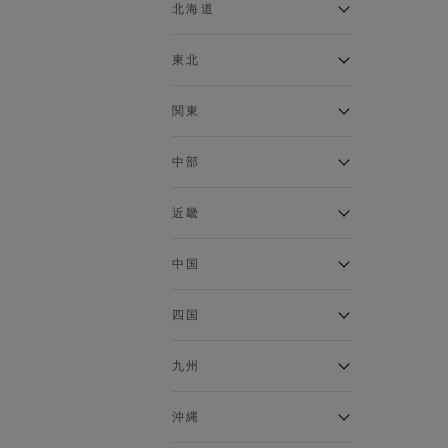
ベスト
北海道
120cm～129cm
マウンテンパーカー・ウィン
ドブレーカー
アルティモール東神楽店
東北
130cm～139cm
イオン札幌西岡店
トップス
銀河モール花巻店
関東
140cm～149cm
カーディガン
イオンタウン南陽店
キャミソール・タンクトップ
ジョイフル本田千代田店
ガーラタウン青森店
中部
スウェット・トレーナー
150cm～159cm
イオン栃木店
イオン米沢店
タンクトップ
ギャラリエアピタ知立店
MINANO分倍河原店
近畿
ニット・セーター
160cm～169cm
イオンタウン大垣店
ガーデン前橋店
パーカー
エコール・リラ店
半田インター店
中国
ベスト・ジレ
イオンモール下妻店
170cm～179cm
フレスポ福知山店
エアポートウォーク名古屋店
ポロシャツ
MEGAドン・キホーテUNY佐
Pモール藤田店
エスタ和田山店
四国
五分袖・七分袖Tシャツ
原東店
イオンタウン刈谷店
180cm～189cm
フジグラン三原店
五分袖・七分袖シャツ
イオンモール東員
イオンタウンふじみ野店
ラグーナテンボス蒲郡店
パワーセンター高知店
ゆめタウン益田店
九州
長袖Tシャツ
バザールタウン篠山店
190cm～
ザ・マーケットプレイス川越
バロー刈谷店
フジグラン北島店
長袖シャツ
総社
的場店
ミ・ナーラ店
イオンモール三光店
NAVYららぽーと沼津
半袖Tシャツ
高知インター北川添
沖縄
東岡山
川崎DICE店
セブンパーク天美店
フレスポ鳥栖店
半袖シャツ
NAVY イオンモール豊川
イオンモール今治新都市