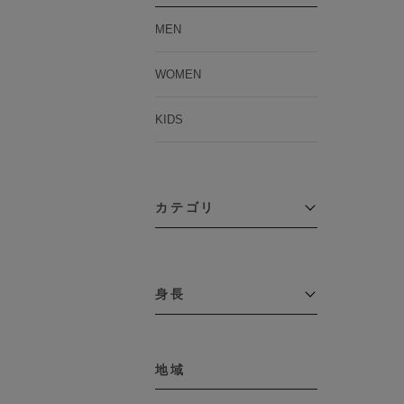
MEN
WOMEN
KIDS
カテゴリ
アウター
コーチジャケット
身長
コート
その他アウター
～109cm
ダウンジャケット
テーラードジャケット
地域
110cm～119cm
デニムジャケット