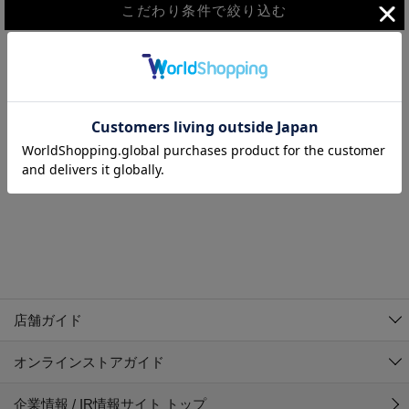
こだわり条件で絞り込む
MEN
WOMEN
アウター
検索条件に該当するコーディネートが見つかりませんでした。 検
KIDS
索条件を変更してください。
コーチジャケット
～109cm
コート
110cm～119cm
北海道
その他アウター
120cm～129cm
ダウンジャケット
東北
アルティモール東神楽店
130cm～139cm
テーラードジャケット
イオン札幌西岡店
関東
銀河モール花巻店
140cm～149cm
店舗ガイド
デニムジャケット
イオンタウン南陽店
150cm～159cm
中部
ジョイフル本田千代田店
オンラインストアガイド
ベスト
ガーラタウン青森店
160cm～169cm
イオン栃木店
近畿
ギャラリエアピタ知立店
マウンテンパーカー・ウィンドブレーカー
企業情報 / IR情報サイト トップ
イオン米沢店
170cm～179cm