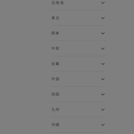
ベスト
北海道
120cm～129cm
マウンテンパーカー・ウィン
ドブレーカー
アルティモール東神楽店
東北
130cm～139cm
イオン札幌西岡店
トップス
銀河モール花巻店
関東
140cm～149cm
カーディガン
イオンタウン南陽店
キャミソール・タンクトップ
ジョイフル本田千代田店
ガーラタウン青森店
中部
スウェット・トレーナー
150cm～159cm
イオン栃木店
イオン米沢店
タンクトップ
ギャラリエアピタ知立店
MINANO分倍河原店
近畿
ニット・セーター
160cm～169cm
イオンタウン大垣店
ガーデン前橋店
パーカー
エコール・リラ店
半田インター店
中国
ベスト・ジレ
イオンモール下妻店
170cm～179cm
フレスポ福知山店
エアポートウォーク名古屋店
ポロシャツ
MEGAドン・キホーテUNY佐
Pモール藤田店
エスタ和田山店
四国
五分袖・七分袖Tシャツ
原東店
イオンタウン刈谷店
180cm～189cm
フジグラン三原店
五分袖・七分袖シャツ
イオンモール東員
イオンタウンふじみ野店
ラグーナテンボス蒲郡店
パワーセンター高知店
ゆめタウン益田店
九州
長袖Tシャツ
バザールタウン篠山店
190cm～
ザ・マーケットプレイス川越
バロー刈谷店
フジグラン北島店
長袖シャツ
総社
的場店
ミ・ナーラ店
イオンモール三光店
NAVYららぽーと沼津
半袖Tシャツ
高知インター北川添
沖縄
東岡山
川崎DICE店
セブンパーク天美店
フレスポ鳥栖店
半袖シャツ
NAVY イオンモール豊川
イオンモール今治新都市