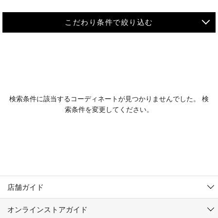
こだわり条件で絞り込む
MEN
WOMEN
アウター
検索条件に該当するコーディネートが見つかりませんでした。 検
KIDS
索条件を変更してください。
コーチジャケット
～109cm
コート
110cm～119cm
北海道
その他アウター
120cm～129cm
ダウンジャケット
東北
アルティモール東神楽店
130cm～139cm
テーラードジャケット
イオン札幌西岡店
関東
銀河モール花巻店
140cm～149cm
店舗ガイド
デニムジャケット
イオンタウン南陽店
150cm～159cm
中部
ジョイフル本田千代田店
オンラインストアガイド
ベスト
ガーラタウン青森店
160cm～169cm