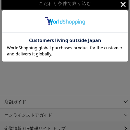
こだわり条件で絞り込む
MEN
WOMEN
アウター
検索条件に該当するコーディネートが見つかりませんでした。 検
KIDS
索条件を変更してください。
コーチジャケット
～109cm
コート
110cm～119cm
北海道
その他アウター
120cm～129cm
ダウンジャケット
東北
アルティモール東神楽店
130cm～139cm
テーラードジャケット
イオン札幌西岡店
関東
銀河モール花巻店
140cm～149cm
店舗ガイド
デニムジャケット
イオンタウン南陽店
150cm～159cm
中部
ジョイフル本田千代田店
オンラインストアガイド
ベスト
ガーラタウン青森店
160cm～169cm
イオン栃木店
近畿
ギャラリエアピタ知立店
マウンテンパーカー・ウィンドブレーカー
企業情報 / IR情報サイト トップ
イオン米沢店
170cm～179cm