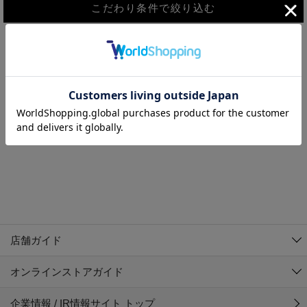
こだわり条件で絞り込む
MEN
WOMEN
アウター
検索条件に該当するコーディネートが見つかりませんでした。 検
KIDS
索条件を変更してください。
コーチジャケット
～109cm
コート
110cm～119cm
北海道
その他アウター
120cm～129cm
ダウンジャケット
東北
アルティモール東神楽店
130cm～139cm
テーラードジャケット
イオン札幌西岡店
関東
銀河モール花巻店
140cm～149cm
店舗ガイド
デニムジャケット
イオンタウン南陽店
150cm～159cm
中部
ジョイフル本田千代田店
オンラインストアガイド
ベスト
ガーラタウン青森店
160cm～169cm
イオン栃木店
近畿
ギャラリエアピタ知立店
マウンテンパーカー・ウィンドブレーカー
企業情報 / IR情報サイト トップ
イオン米沢店
170cm～179cm