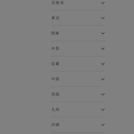
ベスト
北海道
120cm～129cm
マウンテンパーカー・ウィン
ドブレーカー
アルティモール東神楽店
東北
130cm～139cm
イオン札幌西岡店
トップス
銀河モール花巻店
関東
140cm～149cm
カーディガン
イオンタウン南陽店
キャミソール・タンクトップ
ジョイフル本田千代田店
ガーラタウン青森店
中部
スウェット・トレーナー
150cm～159cm
イオン栃木店
イオン米沢店
タンクトップ
ギャラリエアピタ知立店
MINANO分倍河原店
近畿
ニット・セーター
160cm～169cm
イオンタウン大垣店
ガーデン前橋店
パーカー
エコール・リラ店
半田インター店
中国
ベスト・ジレ
イオンモール下妻店
170cm～179cm
フレスポ福知山店
エアポートウォーク名古屋店
ポロシャツ
MEGAドン・キホーテUNY佐
Pモール藤田店
エスタ和田山店
四国
五分袖・七分袖Tシャツ
原東店
イオンタウン刈谷店
180cm～189cm
フジグラン三原店
五分袖・七分袖シャツ
イオンモール東員
イオンタウンふじみ野店
ラグーナテンボス蒲郡店
パワーセンター高知店
ゆめタウン益田店
九州
長袖Tシャツ
バザールタウン篠山店
190cm～
ザ・マーケットプレイス川越
バロー刈谷店
フジグラン北島店
長袖シャツ
総社
的場店
ミ・ナーラ店
イオンモール三光店
NAVYららぽーと沼津
半袖Tシャツ
高知インター北川添
沖縄
東岡山
川崎DICE店
セブンパーク天美店
フレスポ鳥栖店
半袖シャツ
NAVY イオンモール豊川
イオンモール今治新都市