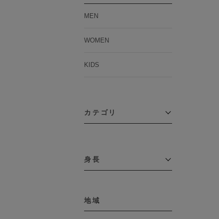
MEN
WOMEN
KIDS
カテゴリ
アウター
コーチジャケット
身長
コート
その他アウター
～109cm
ダウンジャケット
テーラードジャケット
地域
110cm～119cm
デニムジャケット