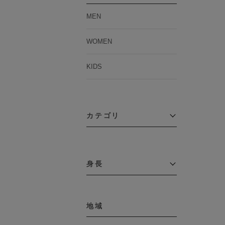
MEN
WOMEN
KIDS
カテゴリ
アウター
コーチジャケット
身長
コート
その他アウター
～109cm
ダウンジャケット
テーラードジャケット
地域
110cm～119cm
デニムジャケット