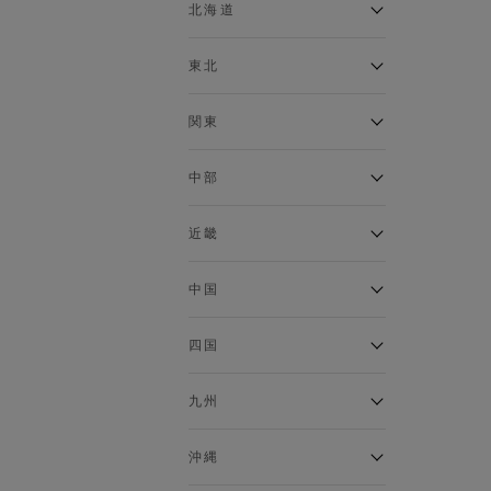
ベスト
北海道
120cm～129cm
マウンテンパーカー・ウィン
ドブレーカー
アルティモール東神楽店
東北
130cm～139cm
イオン札幌西岡店
トップス
銀河モール花巻店
関東
140cm～149cm
カーディガン
イオンタウン南陽店
キャミソール・タンクトップ
ジョイフル本田千代田店
ガーラタウン青森店
中部
スウェット・トレーナー
150cm～159cm
イオン栃木店
イオン米沢店
タンクトップ
ギャラリエアピタ知立店
MINANO分倍河原店
近畿
ニット・セーター
160cm～169cm
イオンタウン大垣店
ガーデン前橋店
パーカー
エコール・リラ店
半田インター店
中国
ベスト・ジレ
イオンモール下妻店
170cm～179cm
フレスポ福知山店
エアポートウォーク名古屋店
ポロシャツ
MEGAドン・キホーテUNY佐
Pモール藤田店
エスタ和田山店
四国
五分袖・七分袖Tシャツ
原東店
イオンタウン刈谷店
180cm～189cm
フジグラン三原店
五分袖・七分袖シャツ
イオンモール東員
イオンタウンふじみ野店
ラグーナテンボス蒲郡店
パワーセンター高知店
ゆめタウン益田店
九州
長袖Tシャツ
バザールタウン篠山店
190cm～
ザ・マーケットプレイス川越
バロー刈谷店
フジグラン北島店
長袖シャツ
総社
的場店
ミ・ナーラ店
イオンモール三光店
NAVYららぽーと沼津
半袖Tシャツ
高知インター北川添
沖縄
東岡山
川崎DICE店
セブンパーク天美店
フレスポ鳥栖店
半袖シャツ
NAVY イオンモール豊川
イオンモール今治新都市