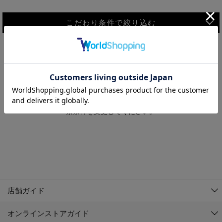
こだわり条件で絞り込む
MEN
WOMEN
アウター
検索条件に該当するコーディネートが見つかりませんでした。 検
KIDS
索条件を変更してください。
コーチジャケット
～109cm
コート
110cm～119cm
北海道
その他アウター
120cm～129cm
ダウンジャケット
東北
アルティモール東神楽店
130cm～139cm
テーラードジャケット
イオン札幌西岡店
関東
銀河モール花巻店
140cm～149cm
店舗ガイド
デニムジャケット
イオンタウン南陽店
150cm～159cm
中部
ジョイフル本田千代田店
オンラインストアガイド
ベスト
ガーラタウン青森店
160cm～169cm