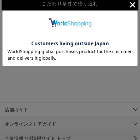
こだわり条件で絞り込む
MEN
WOMEN
アウター
検索条件に該当するコーディネートが見つかりませんでした。 検
KIDS
索条件を変更してください。
コーチジャケット
～109cm
コート
110cm～119cm
北海道
その他アウター
120cm～129cm
ダウンジャケット
東北
アルティモール東神楽店
130cm～139cm
テーラードジャケット
イオン札幌西岡店
関東
銀河モール花巻店
140cm～149cm
店舗ガイド
デニムジャケット
イオンタウン南陽店
150cm～159cm
中部
ジョイフル本田千代田店
オンラインストアガイド
ベスト
ガーラタウン青森店
160cm～169cm
イオン栃木店
近畿
ギャラリエアピタ知立店
マウンテンパーカー・ウィンドブレーカー
企業情報 / IR情報サイト トップ
イオン米沢店
170cm～179cm