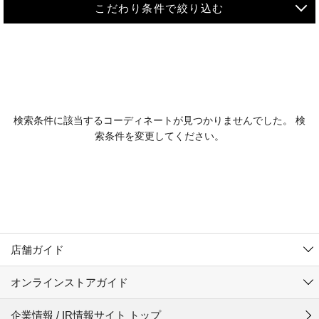
こだわり条件で絞り込む
MEN
WOMEN
アウター
検索条件に該当するコーディネートが見つかりませんでした。 検
KIDS
索条件を変更してください。
コーチジャケット
～109cm
コート
110cm～119cm
北海道
その他アウター
120cm～129cm
ダウンジャケット
東北
アルティモール東神楽店
130cm～139cm
テーラードジャケット
イオン札幌西岡店
関東
銀河モール花巻店
140cm～149cm
店舗ガイド
デニムジャケット
イオンタウン南陽店
150cm～159cm
中部
ジョイフル本田千代田店
オンラインストアガイド
ベスト
ガーラタウン青森店
160cm～169cm
イオン栃木店
近畿
ギャラリエアピタ知立店
マウンテンパーカー・ウィンドブレーカー
企業情報 / IR情報サイト トップ
イオン米沢店
170cm～179cm