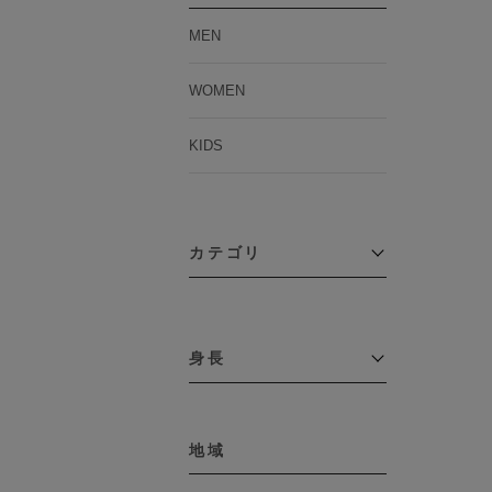
MEN
WOMEN
KIDS
カテゴリ
アウター
コーチジャケット
身長
コート
その他アウター
～109cm
ダウンジャケット
テーラードジャケット
地域
110cm～119cm
デニムジャケット