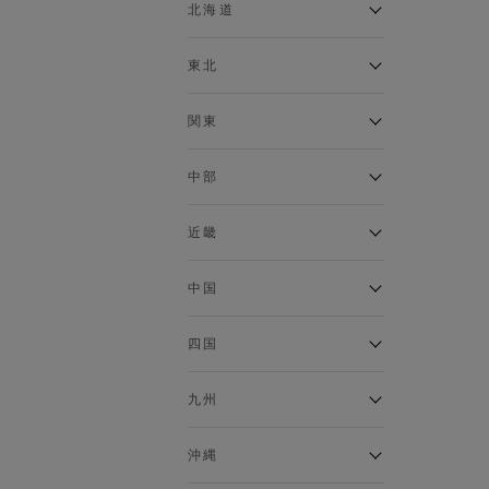
ベスト
北海道
120cm～129cm
マウンテンパーカー・ウィン
ドブレーカー
アルティモール東神楽店
東北
130cm～139cm
イオン札幌西岡店
トップス
銀河モール花巻店
関東
140cm～149cm
カーディガン
イオンタウン南陽店
キャミソール・タンクトップ
ジョイフル本田千代田店
ガーラタウン青森店
中部
スウェット・トレーナー
150cm～159cm
イオン栃木店
イオン米沢店
タンクトップ
ギャラリエアピタ知立店
MINANO分倍河原店
近畿
ニット・セーター
160cm～169cm
イオンタウン大垣店
ガーデン前橋店
パーカー
エコール・リラ店
半田インター店
中国
ベスト・ジレ
イオンモール下妻店
170cm～179cm
フレスポ福知山店
エアポートウォーク名古屋店
ポロシャツ
MEGAドン・キホーテUNY佐
Pモール藤田店
エスタ和田山店
四国
五分袖・七分袖Tシャツ
原東店
イオンタウン刈谷店
180cm～189cm
フジグラン三原店
五分袖・七分袖シャツ
イオンモール東員
イオンタウンふじみ野店
ラグーナテンボス蒲郡店
パワーセンター高知店
ゆめタウン益田店
九州
長袖Tシャツ
バザールタウン篠山店
190cm～
ザ・マーケットプレイス川越
バロー刈谷店
フジグラン北島店
長袖シャツ
総社
的場店
ミ・ナーラ店
イオンモール三光店
NAVYららぽーと沼津
半袖Tシャツ
高知インター北川添
沖縄
東岡山
川崎DICE店
セブンパーク天美店
フレスポ鳥栖店
半袖シャツ
NAVY イオンモール豊川
イオンモール今治新都市