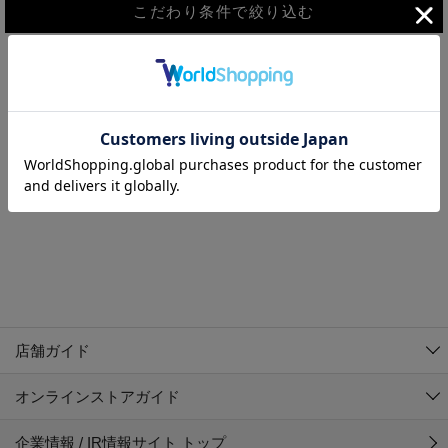
こだわり条件で絞り込む
MEN
WOMEN
アウター
検索条件に該当するコーディネートが見つかりませんでした。 検
KIDS
索条件を変更してください。
コーチジャケット
～109cm
コート
110cm～119cm
北海道
その他アウター
120cm～129cm
ダウンジャケット
東北
アルティモール東神楽店
130cm～139cm
テーラードジャケット
イオン札幌西岡店
関東
銀河モール花巻店
140cm～149cm
店舗ガイド
デニムジャケット
イオンタウン南陽店
150cm～159cm
中部
ジョイフル本田千代田店
オンラインストアガイド
ベスト
ガーラタウン青森店
160cm～169cm
イオン栃木店
近畿
ギャラリエアピタ知立店
マウンテンパーカー・ウィンドブレーカー
企業情報 / IR情報サイト トップ
イオン米沢店
170cm～179cm