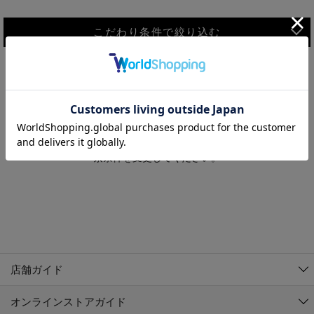
こだわり条件で絞り込む
MEN
WOMEN
アウター
検索条件に該当するコーディネートが見つかりませんでした。 検
KIDS
索条件を変更してください。
コーチジャケット
～109cm
コート
110cm～119cm
北海道
その他アウター
120cm～129cm
ダウンジャケット
東北
アルティモール東神楽店
130cm～139cm
テーラードジャケット
イオン札幌西岡店
関東
銀河モール花巻店
140cm～149cm
店舗ガイド
デニムジャケット
イオンタウン南陽店
150cm～159cm
中部
ジョイフル本田千代田店
オンラインストアガイド
ベスト
ガーラタウン青森店
160cm～169cm