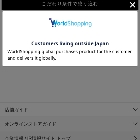
こだわり条件で絞り込む
MEN
WOMEN
アウター
検索条件に該当するコーディネートが見つかりませんでした。 検
KIDS
索条件を変更してください。
コーチジャケット
～109cm
コート
110cm～119cm
北海道
その他アウター
120cm～129cm
ダウンジャケット
東北
アルティモール東神楽店
130cm～139cm
テーラードジャケット
イオン札幌西岡店
関東
銀河モール花巻店
140cm～149cm
店舗ガイド
デニムジャケット
イオンタウン南陽店
150cm～159cm
中部
ジョイフル本田千代田店
オンラインストアガイド
ベスト
ガーラタウン青森店
160cm～169cm
イオン栃木店
近畿
ギャラリエアピタ知立店
マウンテンパーカー・ウィンドブレーカー
企業情報 / IR情報サイト トップ
イオン米沢店
170cm～179cm