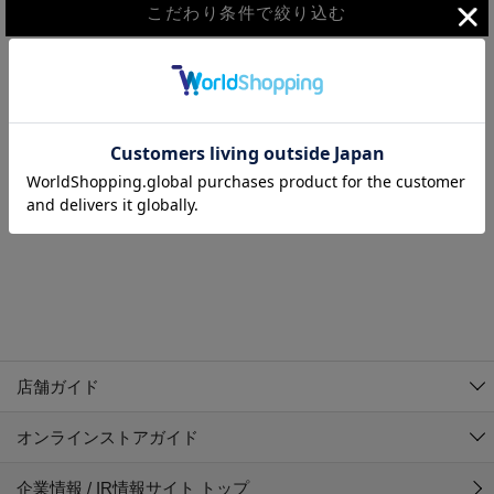
こだわり条件で絞り込む
MEN
WOMEN
アウター
検索条件に該当するコーディネートが見つかりませんでした。 検
KIDS
索条件を変更してください。
コーチジャケット
～109cm
コート
110cm～119cm
北海道
その他アウター
120cm～129cm
ダウンジャケット
東北
アルティモール東神楽店
130cm～139cm
テーラードジャケット
イオン札幌西岡店
関東
銀河モール花巻店
140cm～149cm
店舗ガイド
デニムジャケット
イオンタウン南陽店
150cm～159cm
中部
ジョイフル本田千代田店
オンラインストアガイド
ベスト
ガーラタウン青森店
160cm～169cm
イオン栃木店
近畿
ギャラリエアピタ知立店
マウンテンパーカー・ウィンドブレーカー
企業情報 / IR情報サイト トップ
イオン米沢店
170cm～179cm