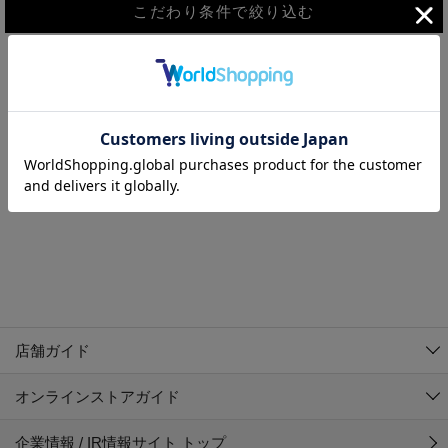
こだわり条件で絞り込む
MEN
WOMEN
アウター
検索条件に該当するコーディネートが見つかりませんでした。 検
KIDS
索条件を変更してください。
コーチジャケット
～109cm
コート
110cm～119cm
北海道
その他アウター
120cm～129cm
ダウンジャケット
東北
アルティモール東神楽店
130cm～139cm
テーラードジャケット
イオン札幌西岡店
関東
銀河モール花巻店
140cm～149cm
店舗ガイド
デニムジャケット
イオンタウン南陽店
150cm～159cm
中部
ジョイフル本田千代田店
オンラインストアガイド
ベスト
ガーラタウン青森店
160cm～169cm
イオン栃木店
近畿
ギャラリエアピタ知立店
マウンテンパーカー・ウィンドブレーカー
企業情報 / IR情報サイト トップ
イオン米沢店
170cm～179cm