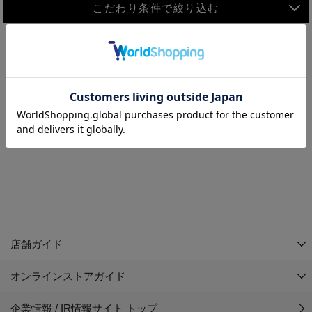
こだわり条件で絞り込む
MEN
WOMEN
アウター
検索条件に該当するコーディネートが見つかりませんでした。 検
KIDS
索条件を変更してください。
コーチジャケット
～109cm
コート
110cm～119cm
北海道
その他アウター
120cm～129cm
ダウンジャケット
東北
アルティモール東神楽店
130cm～139cm
テーラードジャケット
イオン札幌西岡店
関東
銀河モール花巻店
140cm～149cm
店舗ガイド
デニムジャケット
イオンタウン南陽店
150cm～159cm
中部
ジョイフル本田千代田店
オンラインストアガイド
ベスト
ガーラタウン青森店
160cm～169cm
イオン栃木店
近畿
ギャラリエアピタ知立店
マウンテンパーカー・ウィンドブレーカー
企業情報 / IR情報サイト トップ
イオン米沢店
170cm～179cm