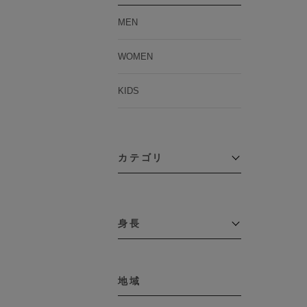
MEN
WOMEN
KIDS
カテゴリ
アウター
コーチジャケット
身長
コート
その他アウター
～109cm
ダウンジャケット
テーラードジャケット
地域
110cm～119cm
デニムジャケット