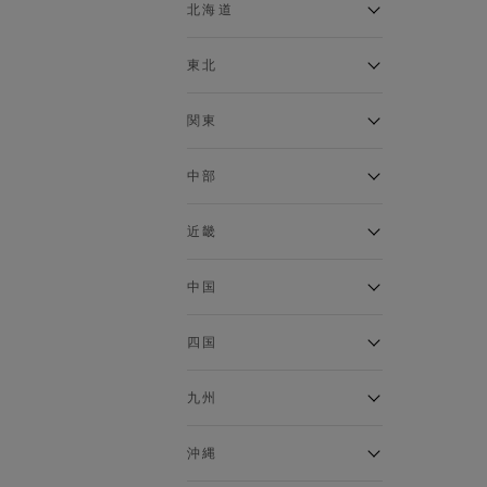
ベスト
北海道
120cm～129cm
マウンテンパーカー・ウィン
ドブレーカー
アルティモール東神楽店
東北
130cm～139cm
イオン札幌西岡店
トップス
銀河モール花巻店
関東
140cm～149cm
カーディガン
イオンタウン南陽店
キャミソール・タンクトップ
ジョイフル本田千代田店
ガーラタウン青森店
中部
スウェット・トレーナー
150cm～159cm
イオン栃木店
イオン米沢店
タンクトップ
ギャラリエアピタ知立店
MINANO分倍河原店
近畿
ニット・セーター
160cm～169cm
イオンタウン大垣店
ガーデン前橋店
パーカー
エコール・リラ店
半田インター店
中国
ベスト・ジレ
イオンモール下妻店
170cm～179cm
フレスポ福知山店
エアポートウォーク名古屋店
ポロシャツ
MEGAドン・キホーテUNY佐
Pモール藤田店
エスタ和田山店
四国
五分袖・七分袖Tシャツ
原東店
イオンタウン刈谷店
180cm～189cm
フジグラン三原店
五分袖・七分袖シャツ
イオンモール東員
イオンタウンふじみ野店
ラグーナテンボス蒲郡店
パワーセンター高知店
ゆめタウン益田店
九州
長袖Tシャツ
バザールタウン篠山店
190cm～
ザ・マーケットプレイス川越
バロー刈谷店
フジグラン北島店
長袖シャツ
総社
的場店
ミ・ナーラ店
イオンモール三光店
NAVYららぽーと沼津
半袖Tシャツ
高知インター北川添
沖縄
東岡山
川崎DICE店
セブンパーク天美店
フレスポ鳥栖店
半袖シャツ
NAVY イオンモール豊川
イオンモール今治新都市