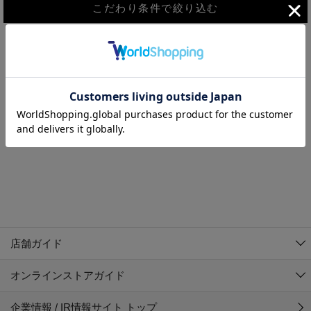
こだわり条件で絞り込む
MEN
WOMEN
アウター
検索条件に該当するコーディネートが見つかりませんでした。 検
KIDS
索条件を変更してください。
コーチジャケット
～109cm
コート
110cm～119cm
北海道
その他アウター
120cm～129cm
ダウンジャケット
東北
アルティモール東神楽店
130cm～139cm
テーラードジャケット
イオン札幌西岡店
関東
銀河モール花巻店
140cm～149cm
店舗ガイド
デニムジャケット
イオンタウン南陽店
150cm～159cm
中部
ジョイフル本田千代田店
オンラインストアガイド
ベスト
ガーラタウン青森店
160cm～169cm
イオン栃木店
近畿
ギャラリエアピタ知立店
マウンテンパーカー・ウィンドブレーカー
企業情報 / IR情報サイト トップ
イオン米沢店
170cm～179cm