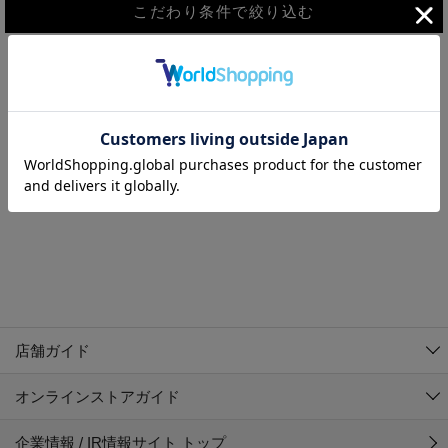
こだわり条件で絞り込む
MEN
WOMEN
アウター
検索条件に該当するコーディネートが見つかりませんでした。 検
KIDS
索条件を変更してください。
コーチジャケット
～109cm
コート
110cm～119cm
北海道
その他アウター
120cm～129cm
ダウンジャケット
東北
アルティモール東神楽店
130cm～139cm
テーラードジャケット
イオン札幌西岡店
関東
銀河モール花巻店
140cm～149cm
店舗ガイド
デニムジャケット
イオンタウン南陽店
150cm～159cm
中部
ジョイフル本田千代田店
オンラインストアガイド
ベスト
ガーラタウン青森店
160cm～169cm
イオン栃木店
近畿
ギャラリエアピタ知立店
マウンテンパーカー・ウィンドブレーカー
企業情報 / IR情報サイト トップ
イオン米沢店
170cm～179cm