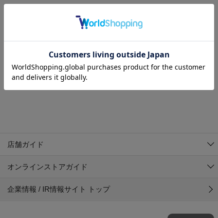
MEN
WOMEN
アウター
検索条件に該当するコーディネートが見つかりませんでした。 検
KIDS
索条件を変更してください。
コーチジャケット
～109cm
コート
110cm～119cm
北海道
その他アウター
120cm～129cm
ダウンジャケット
東北
アルティモール東神楽店
130cm～139cm
テーラードジャケット
イオン札幌西岡店
関東
銀河モール花巻店
140cm～149cm
店舗ガイド
デニムジャケット
イオンタウン南陽店
150cm～159cm
中部
ジョイフル本田千代田店
オンラインストアガイド
ベスト
ガーラタウン青森店
160cm～169cm
イオン栃木店
近畿
ギャラリエアピタ知立店
マウンテンパーカー・ウィンドブレーカー
企業情報 / IR情報サイト トップ
イオン米沢店
170cm～179cm
MINANO分倍河原店
イオンタウン大垣店
中国
エコール・リラ店
トップス
180cm～189cm
ガーデン前橋店
半田インター店
フレスポ福知山店
四国
Pモール藤田店