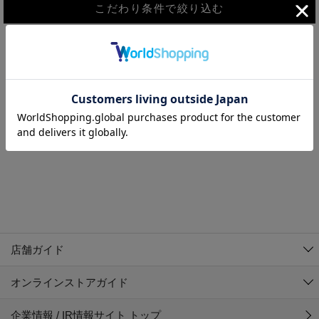
こだわり条件で絞り込む
MEN
WOMEN
アウター
検索条件に該当するコーディネートが見つかりませんでした。 検
KIDS
索条件を変更してください。
コーチジャケット
～109cm
コート
110cm～119cm
北海道
その他アウター
120cm～129cm
ダウンジャケット
東北
アルティモール東神楽店
130cm～139cm
テーラードジャケット
イオン札幌西岡店
関東
銀河モール花巻店
140cm～149cm
店舗ガイド
デニムジャケット
イオンタウン南陽店
150cm～159cm
中部
ジョイフル本田千代田店
オンラインストアガイド
ベスト
ガーラタウン青森店
160cm～169cm
イオン栃木店
近畿
ギャラリエアピタ知立店
マウンテンパーカー・ウィンドブレーカー
企業情報 / IR情報サイト トップ
イオン米沢店
170cm～179cm