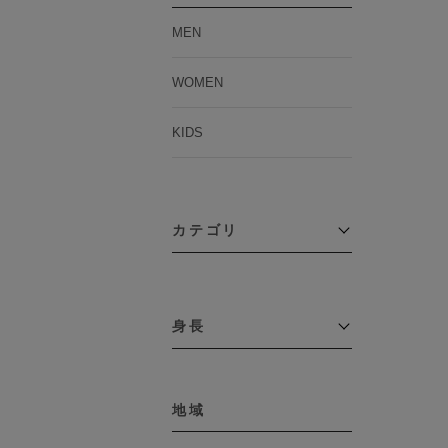
MEN
WOMEN
KIDS
カテゴリ
アウター
コーチジャケット
身長
コート
その他アウター
～109cm
ダウンジャケット
テーラードジャケット
地域
110cm～119cm
デニムジャケット