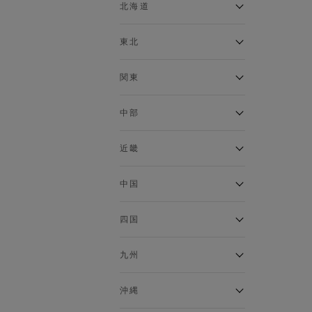
ベスト
北海道
120cm～129cm
マウンテンパーカー・ウィン
ドブレーカー
アルティモール東神楽店
東北
130cm～139cm
イオン札幌西岡店
トップス
銀河モール花巻店
関東
140cm～149cm
カーディガン
イオンタウン南陽店
キャミソール・タンクトップ
ジョイフル本田千代田店
ガーラタウン青森店
中部
スウェット・トレーナー
150cm～159cm
イオン栃木店
イオン米沢店
タンクトップ
ギャラリエアピタ知立店
MINANO分倍河原店
近畿
ニット・セーター
160cm～169cm
イオンタウン大垣店
ガーデン前橋店
パーカー
エコール・リラ店
半田インター店
中国
ベスト・ジレ
イオンモール下妻店
170cm～179cm
フレスポ福知山店
エアポートウォーク名古屋店
ポロシャツ
MEGAドン・キホーテUNY佐
Pモール藤田店
エスタ和田山店
四国
五分袖・七分袖Tシャツ
原東店
イオンタウン刈谷店
180cm～189cm
フジグラン三原店
五分袖・七分袖シャツ
イオンモール東員
イオンタウンふじみ野店
ラグーナテンボス蒲郡店
パワーセンター高知店
ゆめタウン益田店
九州
長袖Tシャツ
バザールタウン篠山店
190cm～
ザ・マーケットプレイス川越
バロー刈谷店
フジグラン北島店
長袖シャツ
総社
的場店
ミ・ナーラ店
イオンモール三光店
NAVYららぽーと沼津
半袖Tシャツ
高知インター北川添
沖縄
東岡山
川崎DICE店
セブンパーク天美店
フレスポ鳥栖店
半袖シャツ
NAVY イオンモール豊川
イオンモール今治新都市