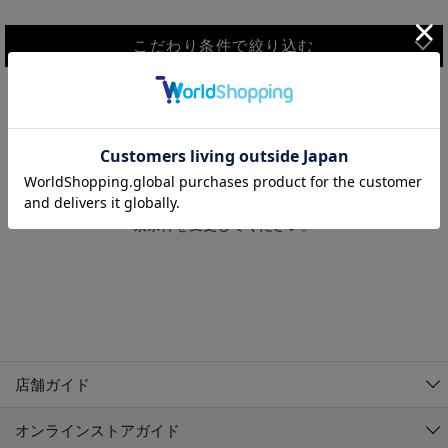
こだわり条件で絞り込む
MEN
WOMEN
アウター
検索条件に該当するコーディネートが見つかりませんでした。 検
KIDS
索条件を変更してください。
コーチジャケット
～109cm
コート
110cm～119cm
北海道
その他アウター
120cm～129cm
ダウンジャケット
東北
アルティモール東神楽店
130cm～139cm
テーラードジャケット
イオン札幌西岡店
関東
銀河モール花巻店
140cm～149cm
店舗ガイド
デニムジャケット
イオンタウン南陽店
150cm～159cm
中部
ジョイフル本田千代田店
オンラインストアガイド
ベスト
ガーラタウン青森店
160cm～169cm