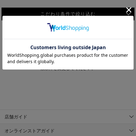
こだわり条件で絞り込む
MEN
WOMEN
アウター
検索条件に該当するコーディネートが見つかりませんでした。 検
KIDS
索条件を変更してください。
コーチジャケット
～109cm
コート
110cm～119cm
北海道
その他アウター
120cm～129cm
ダウンジャケット
東北
アルティモール東神楽店
130cm～139cm
テーラードジャケット
イオン札幌西岡店
関東
銀河モール花巻店
140cm～149cm
店舗ガイド
デニムジャケット
イオンタウン南陽店
150cm～159cm
中部
ジョイフル本田千代田店
オンラインストアガイド
ベスト
ガーラタウン青森店
160cm～169cm