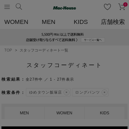
0
WOMEN
MEN
KIDS
店舗検索
TOP
スタッフコーディネート一覧
スタッフコーディネート
27
件中
1
-
27
件表示
ゆめタウン飯塚店
ロングパンツ
MEN
WOMEN
KIDS