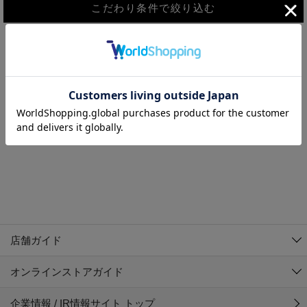
こだわり条件で絞り込む
MEN
WOMEN
アウター
検索条件に該当するコーディネートが見つかりませんでした。 検
KIDS
索条件を変更してください。
コーチジャケット
～109cm
コート
110cm～119cm
北海道
その他アウター
120cm～129cm
ダウンジャケット
東北
アルティモール東神楽店
130cm～139cm
テーラードジャケット
イオン札幌西岡店
関東
銀河モール花巻店
140cm～149cm
店舗ガイド
デニムジャケット
イオンタウン南陽店
150cm～159cm
中部
ジョイフル本田千代田店
オンラインストアガイド
ベスト
ガーラタウン青森店
160cm～169cm
イオン栃木店
近畿
ギャラリエアピタ知立店
マウンテンパーカー・ウィンドブレーカー
企業情報 / IR情報サイト トップ
イオン米沢店
170cm～179cm