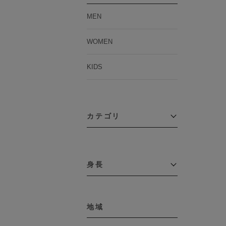
MEN
WOMEN
KIDS
カテゴリ
アウター
コーチジャケット
身長
コート
その他アウター
～109cm
ダウンジャケット
テーラードジャケット
地域
110cm～119cm
デニムジャケット