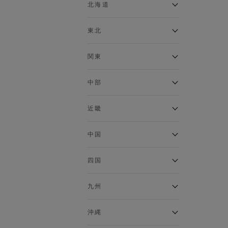
ベスト
北海道
120cm～129cm
マウンテンパーカー・ウィン
ドブレーカー
アルティモール東神楽店
東北
130cm～139cm
イオン札幌西岡店
トップス
銀河モール花巻店
関東
140cm～149cm
カーディガン
イオンタウン南陽店
キャミソール・タンクトップ
ジョイフル本田千代田店
ガーラタウン青森店
中部
スウェット・トレーナー
150cm～159cm
イオン栃木店
イオン米沢店
タンクトップ
ギャラリエアピタ知立店
MINANO分倍河原店
近畿
ニット・セーター
160cm～169cm
イオンタウン大垣店
ガーデン前橋店
パーカー
エコール・リラ店
半田インター店
中国
ベスト・ジレ
イオンモール下妻店
170cm～179cm
フレスポ福知山店
エアポートウォーク名古屋店
ポロシャツ
MEGAドン・キホーテUNY佐
Pモール藤田店
エスタ和田山店
四国
五分袖・七分袖Tシャツ
原東店
イオンタウン刈谷店
180cm～189cm
フジグラン三原店
五分袖・七分袖シャツ
イオンモール東員
イオンタウンふじみ野店
ラグーナテンボス蒲郡店
パワーセンター高知店
ゆめタウン益田店
九州
長袖Tシャツ
バザールタウン篠山店
190cm～
ザ・マーケットプレイス川越
バロー刈谷店
フジグラン北島店
長袖シャツ
総社
的場店
ミ・ナーラ店
イオンモール三光店
NAVYららぽーと沼津
半袖Tシャツ
高知インター北川添
沖縄
東岡山
川崎DICE店
セブンパーク天美店
フレスポ鳥栖店
半袖シャツ
NAVY イオンモール豊川
イオンモール今治新都市