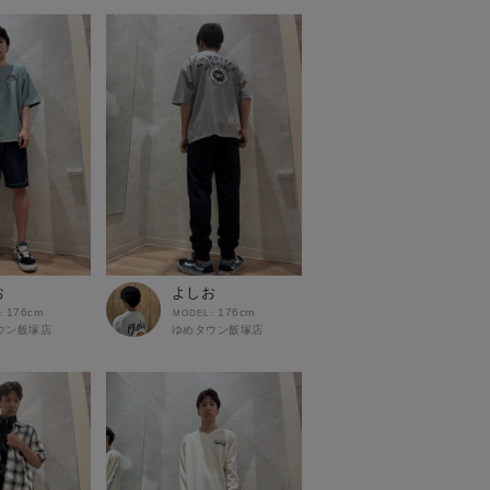
お
よしお
176cm
176cm
ウン飯塚店
ゆめタウン飯塚店