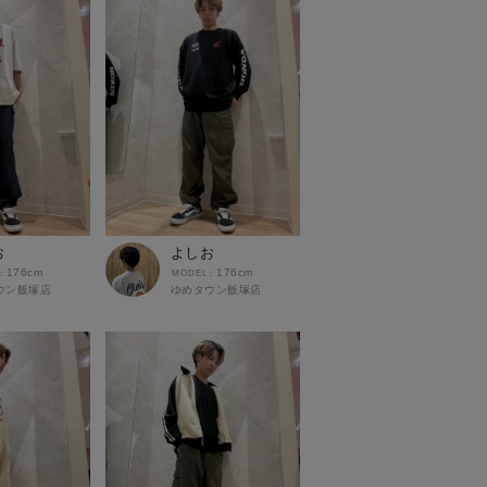
お
よしお
176cm
176cm
ウン飯塚店
ゆめタウン飯塚店