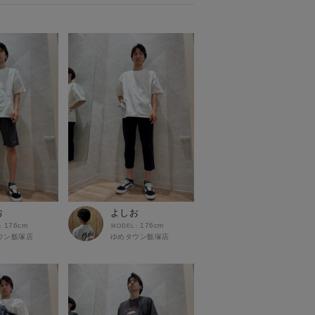
お
よしお
176cm
176cm
ウン飯塚店
ゆめタウン飯塚店