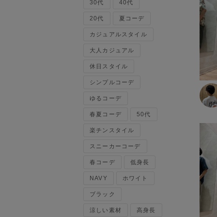
30代
ベスト
40代
120cm～129cm
マウンテンパーカー・ウィン
20代
夏コーデ
ドブレーカー
カジュアルスタイル
130cm～139cm
トップス
大人カジュアル
140cm～149cm
カーディガン
休日スタイル
キャミソール・タンクトップ
シンプルコーデ
スウェット・トレーナー
150cm～159cm
タンクトップ
ゆるコーデ
ニット・セーター
160cm～169cm
春夏コーデ
50代
パーカー
楽チンスタイル
ベスト・ジレ
170cm～179cm
ポロシャツ
スニーカーコーデ
五分袖・七分袖Tシャツ
180cm～189cm
春コーデ
低身長
五分袖・七分袖シャツ
長袖Tシャツ
NAVY
ホワイト
190cm～
長袖シャツ
ブラック
半袖Tシャツ
涼しい素材
高身長
半袖シャツ