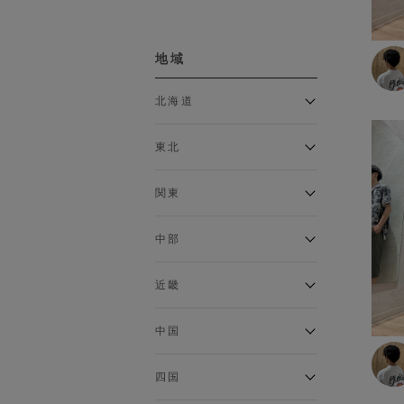
ボトムス
地域
カーゴパンツ
クロップドパンツ・アンクル
北海道
パンツ
ジョガーパンツ
アルティモール東神楽店
スウェットパンツ
東北
イオン札幌西岡店
スカート
銀河モール花巻店
チノパン
関東
デニム・ジーンズ
イオンタウン南陽店
ジョイフル本田千代田店
トラウザー
ガーラタウン青森店
中部
ハーフパンツ・ショートパン
イオン栃木店
イオン米沢店
ツ
ギャラリエアピタ知立店
MINANO分倍河原店
近畿
レギンス
イオンタウン大垣店
ガーデン前橋店
ロングパンツ
エコール・リラ店
半田インター店
中国
ワイドパンツ
イオンモール下妻店
フレスポ福知山店
エアポートウォーク名古屋店
MEGAドン・キホーテUNY佐
Pモール藤田店
インナー
エスタ和田山店
四国
原東店
イオンタウン刈谷店
フジグラン三原店
イオンモール東員