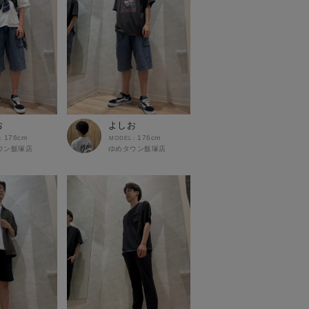
お
よしお
176cm
176cm
ウン飯塚店
ゆめタウン飯塚店