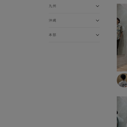
あったかインナー
イオンタウンふじみ野店
ラグーナテンボス蒲郡店
パワーセンター高知店
ゆめタウン益田店
九州
インナーシャツ
バザールタウン篠山店
ザ・マーケットプレイス川越
バロー刈谷店
フジグラン北島店
総社
インナータイツ
的場店
ミ・ナーラ店
イオンモール三光店
NAVYららぽーと沼津
高知インター北川添
沖縄
ショーツ
東岡山
川崎DICE店
セブンパーク天美店
フレスポ鳥栖店
NAVY イオンモール豊川
ソックス
イオンモール今治新都市
西友大船店
イオン北谷店
ピフレ新長田店
伊万里店
本部
トランクス・ボクサーパンツ
豊田梅坪店
大井町店
イーアス沖縄豊崎
ブラトップ
ららぽーと堺店
イオンタウン日向店
須坂インター店
本部
イオンタウン水戸南
ゆめタウン姫路店
イオンモール大牟田
塩尻GAZA店
グッズ
コムボックス光明池店
那珂川店
イオン名古屋東
ベルト
イオン山崎店
アクロスプラザ森町
イオンモールとなみ
ストール・マフラー
イオンジェームス山店
オプシアミスミ店
ネクタイ
イオンモール東員
バッグ
イトーヨーカドー明石店
フェニックスガーデン浮の城
イオンモールかほく
店
靴
パラディ学園前
手袋・アームウォーマー
ゆめタウンシティモール店
帽子
モラージュ佐賀店
その他グッズ
アクロスモール春日店
ゆめタウン飯塚店
ルームウェア