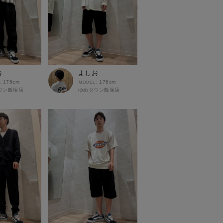
お
よしお
176cm
176cm
ウン飯塚店
ゆめタウン飯塚店