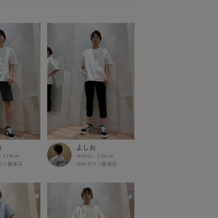
お
よしお
176cm
176cm
ウン飯塚店
ゆめタウン飯塚店