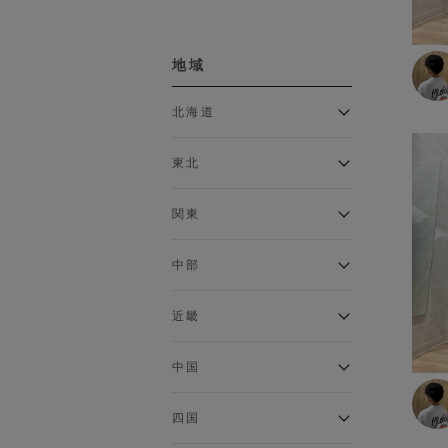
ボトムス
地域
カーゴパンツ
クロップドパンツ・アンクル
北海道
パンツ
ジョガーパンツ
アルティモール東神楽店
スウェットパンツ
東北
イオン札幌西岡店
スカート
銀河モール花巻店
チノパン
関東
デニム・ジーンズ
イオンタウン南陽店
ジョイフル本田千代田店
トラウザー
ガーラタウン青森店
中部
ハーフパンツ・ショートパン
イオン栃木店
イオン米沢店
ツ
ギャラリエアピタ知立店
MINANO分倍河原店
近畿
レギンス
イオンタウン大垣店
ガーデン前橋店
ロングパンツ
エコール・リラ店
半田インター店
中国
ワイドパンツ
イオンモール下妻店
フレスポ福知山店
エアポートウォーク名古屋店
MEGAドン・キホーテUNY佐
Pモール藤田店
インナー
エスタ和田山店
四国
原東店
イオンタウン刈谷店
フジグラン三原店
イオンモール東員