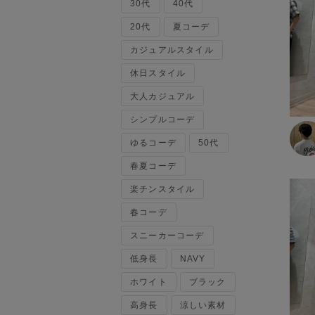
30代
ベスト
40代
120cm～129cm
マウンテンパーカー・ウィン
20代
夏コーデ
ドブレーカー
カジュアルスタイル
130cm～139cm
トップス
休日スタイル
140cm～149cm
カーディガン
大人カジュアル
キャミソール・タンクトップ
シンプルコーデ
スウェット・トレーナー
150cm～159cm
タンクトップ
ゆるコーデ
50代
ニット・セーター
160cm～169cm
春夏コーデ
パーカー
楽チンスタイル
ベスト・ジレ
170cm～179cm
ポロシャツ
春コーデ
五分袖・七分袖Tシャツ
180cm～189cm
スニーカーコーデ
五分袖・七分袖シャツ
長袖Tシャツ
低身長
NAVY
190cm～
長袖シャツ
ホワイト
ブラック
半袖Tシャツ
高身長
涼しい素材
半袖シャツ