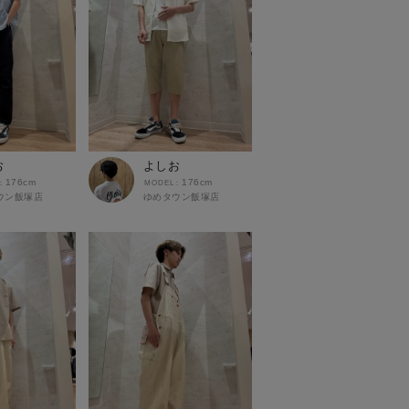
お
よしお
176cm
176cm
ウン飯塚店
ゆめタウン飯塚店