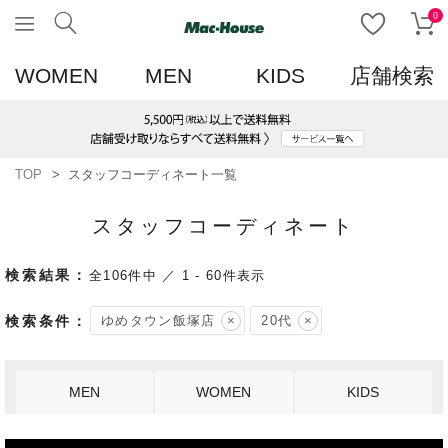
0
WOMEN
MEN
KIDS
店舗検索
TOP
スタッフコーディネート一覧
スタッフコーディネート
106
件中
1
-
60
件表示
ゆめタウン飯塚店
20代
MEN
WOMEN
KIDS