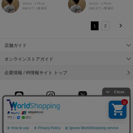
176cm
176cm
ゆめタウン飯塚店
ゆめタウン飯塚店
1
2
店舗ガイド
オンラインストアガイド
企業情報 / IR情報サイト トップ
LINE
Instagram
X (旧Twitter)
Facebook
© 2025 Gyet CO.,LTD.
＼コーディネートの検索／