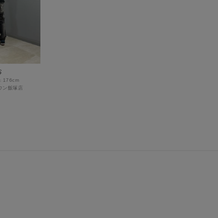
お
176cm
ウン飯塚店