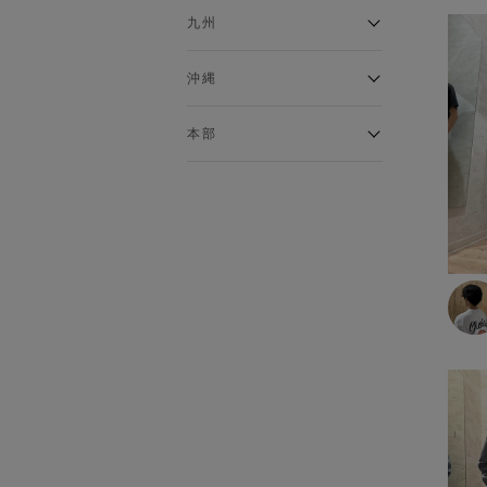
あったかインナー
イオンタウンふじみ野店
ラグーナテンボス蒲郡店
パワーセンター高知店
ゆめタウン益田店
九州
インナーシャツ
バザールタウン篠山店
ザ・マーケットプレイス川越
バロー刈谷店
フジグラン北島店
総社
インナータイツ
的場店
ミ・ナーラ店
イオンモール三光店
NAVYららぽーと沼津
高知インター北川添
沖縄
ショーツ
東岡山
川崎DICE店
セブンパーク天美店
フレスポ鳥栖店
NAVY イオンモール豊川
ソックス
イオンモール今治新都市
西友大船店
イオン北谷店
ピフレ新長田店
伊万里店
本部
トランクス・ボクサーパンツ
豊田梅坪店
大井町店
イーアス沖縄豊崎
ブラトップ
ららぽーと堺店
イオンタウン日向店
須坂インター店
本部
イオンタウン水戸南
ゆめタウン姫路店
イオンモール大牟田
塩尻GAZA店
グッズ
コムボックス光明池店
那珂川店
イオン名古屋東
ベルト
イオン山崎店
アクロスプラザ森町
イオンモールとなみ
ストール・マフラー
イオンジェームス山店
オプシアミスミ店
ネクタイ
イオンモール東員
バッグ
イトーヨーカドー明石店
フェニックスガーデン浮の城
イオンモールかほく
店
靴
パラディ学園前
手袋・アームウォーマー
ゆめタウンシティモール店
帽子
モラージュ佐賀店
その他グッズ
アクロスモール春日店
ゆめタウン飯塚店
ルームウェア