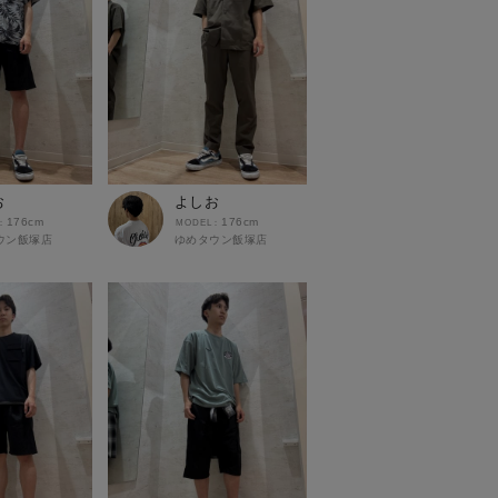
お
よしお
176cm
176cm
ウン飯塚店
ゆめタウン飯塚店