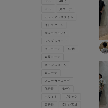
30代
ベスト
40代
120cm～129cm
マウンテンパーカー・ウィン
20代
夏コーデ
ドブレーカー
カジュアルスタイル
130cm～139cm
トップス
休日スタイル
140cm～149cm
カーディガン
大人カジュアル
キャミソール・タンクトップ
シンプルコーデ
スウェット・トレーナー
150cm～159cm
タンクトップ
ゆるコーデ
50代
ニット・セーター
160cm～169cm
春夏コーデ
パーカー
楽チンスタイル
ベスト・ジレ
170cm～179cm
ポロシャツ
春コーデ
五分袖・七分袖Tシャツ
180cm～189cm
スニーカーコーデ
五分袖・七分袖シャツ
長袖Tシャツ
低身長
NAVY
190cm～
長袖シャツ
ホワイト
ブラック
半袖Tシャツ
高身長
涼しい素材
半袖シャツ