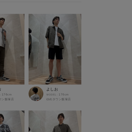
お
よしお
176cm
176cm
ウン飯塚店
ゆめタウン飯塚店