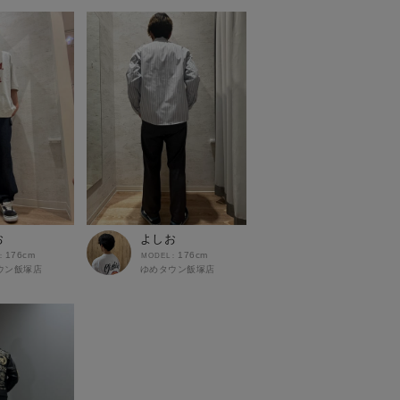
お
よしお
176cm
176cm
ウン飯塚店
ゆめタウン飯塚店