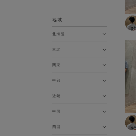
ボトムス
地域
カーゴパンツ
クロップドパンツ・アンクル
北海道
パンツ
ジョガーパンツ
アルティモール東神楽店
スウェットパンツ
東北
イオン札幌西岡店
スカート
銀河モール花巻店
チノパン
関東
デニム・ジーンズ
イオンタウン南陽店
ジョイフル本田千代田店
トラウザー
ガーラタウン青森店
中部
ハーフパンツ・ショートパン
イオン栃木店
イオン米沢店
ツ
ギャラリエアピタ知立店
MINANO分倍河原店
近畿
レギンス
イオンタウン大垣店
ガーデン前橋店
ロングパンツ
エコール・リラ店
半田インター店
中国
ワイドパンツ
イオンモール下妻店
フレスポ福知山店
エアポートウォーク名古屋店
MEGAドン・キホーテUNY佐
Pモール藤田店
インナー
エスタ和田山店
四国
原東店
イオンタウン刈谷店
フジグラン三原店
イオンモール東員