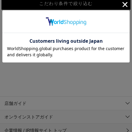
こだわり条件で絞り込む
MEN
WOMEN
アウター
検索条件に該当するコーディネートが見つかりませんでした。 検
KIDS
索条件を変更してください。
コーチジャケット
～109cm
コート
110cm～119cm
北海道
その他アウター
120cm～129cm
ダウンジャケット
東北
アルティモール東神楽店
130cm～139cm
テーラードジャケット
イオン札幌西岡店
関東
銀河モール花巻店
140cm～149cm
店舗ガイド
デニムジャケット
イオンタウン南陽店
150cm～159cm
中部
ジョイフル本田千代田店
オンラインストアガイド
ベスト
ガーラタウン青森店
160cm～169cm
イオン栃木店
近畿
ギャラリエアピタ知立店
マウンテンパーカー・ウィンドブレーカー
企業情報 / IR情報サイト トップ
イオン米沢店
170cm～179cm