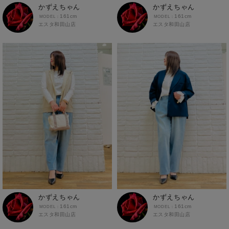
イオン栃木店
近畿
ギャラリエアピタ知立店
かずえちゃん
かずえちゃん
マウンテンパーカー・ウィンドブレーカー
春夏コーデ
50代
楽チンスタイル
イオン米沢店
170cm～179cm
161cm
161cm
MINANO分倍河原店
イオンタウン大垣店
中国
エコール・リラ店
エスタ和田山店
エスタ和田山店
トップス
スニーカーコーデ
春コーデ
低身長
NAVY
180cm～189cm
ガーデン前橋店
半田インター店
フレスポ福知山店
四国
Pモール藤田店
ホワイト
ブラック
ぽっちゃり
涼しい素材
190cm～
カーディガン
イオンモール下妻店
エアポートウォーク名古屋店
エスタ和田山店
フジグラン三原店
九州
パワーセンター高知店
キャミソール・タンクトップ
MEGAドン・キホーテUNY佐原東店
イオンタウン刈谷店
イオンモール東員
ゆめタウン益田店
フジグラン北島店
沖縄
イオンモール三光店
スウェット・トレーナー
イオンタウンふじみ野店
ラグーナテンボス蒲郡店
バザールタウン篠山店
総社
高知インター北川添
フレスポ鳥栖店
タンクトップ
ザ・マーケットプレイス川越的場店
本部
イオン北谷店
バロー刈谷店
ミ・ナーラ店
東岡山
イオンモール今治新都市
伊万里店
ニット・セーター
川崎DICE店
イーアス沖縄豊崎
NAVYららぽーと沼津
本部
セブンパーク天美店
イオンタウン日向店
パーカー
西友大船店
NAVY イオンモール豊川
ピフレ新長田店
イオンモール大牟田
ベスト・ジレ
大井町店
豊田梅坪店
ららぽーと堺店
那珂川店
ポロシャツ
イオンタウン水戸南
須坂インター店
ゆめタウン姫路店
アクロスプラザ森町
五分袖・七分袖Tシャツ
塩尻GAZA店
コムボックス光明池店
かずえちゃん
かずえちゃん
オプシアミスミ店
五分袖・七分袖シャツ
イオン名古屋東
161cm
161cm
イオン山崎店
エスタ和田山店
エスタ和田山店
フェニックスガーデン浮の城店
長袖Tシャツ
イオンモールとなみ
イオンジェームス山店