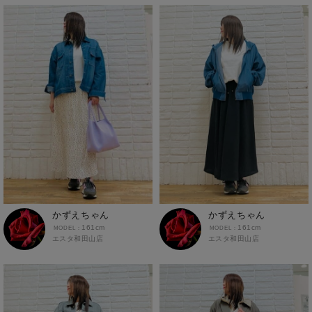
ゆめタウンシティモール店
長袖シャツ
イオンモール東員
イトーヨーカドー明石店
モラージュ佐賀店
半袖Tシャツ
イオンモールかほく
パラディ学園前
アクロスモール春日店
半袖シャツ
ゆめタウン飯塚店
ボトムス
アクロスプラザ諫早店
カーゴパンツ
あけのアクロス
クロップドパンツ・アンクルパンツ
ジャングルパーク
ジョガーパンツ
イオン都城
スウェットパンツ
スカート
かずえちゃん
かずえちゃん
チノパン
161cm
161cm
エスタ和田山店
エスタ和田山店
デニム・ジーンズ
トラウザー
ハーフパンツ・ショートパンツ