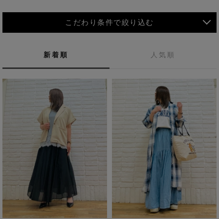
こだわり条件で絞り込む
新着順
人気順
MEN
WOMEN
アウター
KIDS
コーチジャケット
～109cm
コート
110cm～119cm
北海道
その他アウター
120cm～129cm
ダウンジャケット
東北
アルティモール東神楽店
130cm～139cm
30代
40代
20代
夏コーデ
テーラードジャケット
イオン札幌西岡店
関東
銀河モール花巻店
140cm～149cm
カジュアルスタイル
大人カジュアル
デニムジャケット
イオンタウン南陽店
150cm～159cm
中部
ジョイフル本田千代田店
ベスト
休日スタイル
シンプルコーデ
ゆるコーデ
ガーラタウン青森店
160cm～169cm