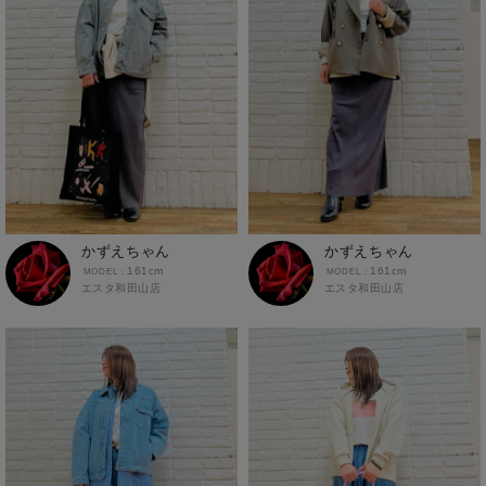
レギンス
ロングパンツ
ワイドパンツ
インナー
あったかインナー
インナーシャツ
インナータイツ
かずえちゃん
かずえちゃん
161cm
161cm
ショーツ
エスタ和田山店
エスタ和田山店
ソックス
トランクス・ボクサーパンツ
ブラトップ
グッズ
ベルト