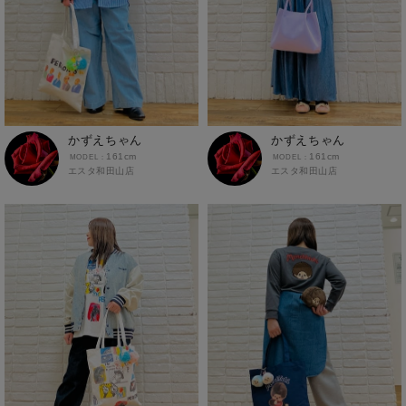
ストール・マフラー
ネクタイ
バッグ
靴
かずえちゃん
かずえちゃん
手袋・アームウォーマー
161cm
161cm
帽子
エスタ和田山店
エスタ和田山店
その他グッズ
ルームウェア
ルームウェア
ワンピース
ワンピース
スポーツウェア