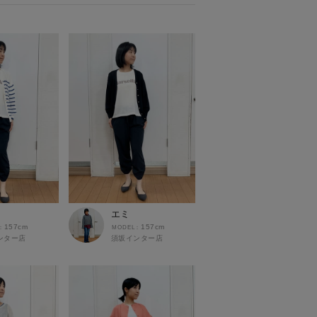
エミ
157cm
157cm
ンター店
須坂インター店