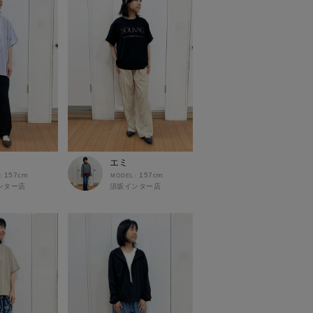
エミ
157cm
157cm
ンター店
須坂インター店