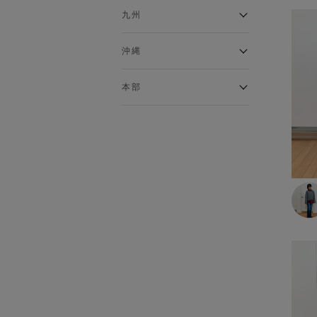
あったかインナー
イオンタウンふじみ野店
ラグーナテンボス蒲郡店
パワーセンター高知店
ゆめタウン益田店
九州
インナーシャツ
バザールタウン篠山店
ザ・マーケットプレイス川越
バロー刈谷店
フジグラン北島店
総社
インナータイツ
的場店
ミ・ナーラ店
イオンモール三光店
NAVYららぽーと沼津
高知インター北川添
沖縄
ショーツ
東岡山
川崎DICE店
セブンパーク天美店
フレスポ鳥栖店
NAVY イオンモール豊川
ソックス
イオンモール今治新都市
西友大船店
イオン北谷店
ピフレ新長田店
伊万里店
本部
トランクス・ボクサーパンツ
豊田梅坪店
大井町店
イーアス沖縄豊崎
ブラトップ
ららぽーと堺店
イオンタウン日向店
須坂インター店
本部
イオンタウン水戸南
ゆめタウン姫路店
イオンモール大牟田
塩尻GAZA店
グッズ
コムボックス光明池店
那珂川店
イオン名古屋東
ベルト
イオン山崎店
アクロスプラザ森町
イオンモールとなみ
ストール・マフラー
イオンジェームス山店
オプシアミスミ店
ネクタイ
イオンモール東員
バッグ
イトーヨーカドー明石店
フェニックスガーデン浮の城
イオンモールかほく
店
靴
パラディ学園前
手袋・アームウォーマー
ゆめタウンシティモール店
帽子
モラージュ佐賀店
その他グッズ
アクロスモール春日店
ゆめタウン飯塚店
ルームウェア