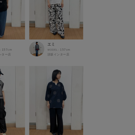
エミ
157cm
157cm
ンター店
須坂インター店