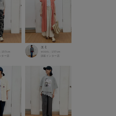
エミ
157cm
157cm
ンター店
須坂インター店