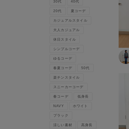
30代
ベスト
40代
120cm～129cm
マウンテンパーカー・ウィン
20代
夏コーデ
ドブレーカー
カジュアルスタイル
130cm～139cm
トップス
大人カジュアル
140cm～149cm
カーディガン
休日スタイル
キャミソール・タンクトップ
シンプルコーデ
スウェット・トレーナー
150cm～159cm
タンクトップ
ゆるコーデ
ニット・セーター
160cm～169cm
春夏コーデ
50代
パーカー
楽チンスタイル
ベスト・ジレ
170cm～179cm
ポロシャツ
スニーカーコーデ
五分袖・七分袖Tシャツ
180cm～189cm
春コーデ
低身長
五分袖・七分袖シャツ
長袖Tシャツ
NAVY
ホワイト
190cm～
長袖シャツ
ブラック
半袖Tシャツ
涼しい素材
高身長
半袖シャツ