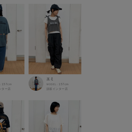
エミ
157cm
157cm
ンター店
須坂インター店