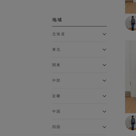
ボトムス
地域
カーゴパンツ
クロップドパンツ・アンクル
北海道
パンツ
ジョガーパンツ
アルティモール東神楽店
スウェットパンツ
東北
イオン札幌西岡店
スカート
銀河モール花巻店
チノパン
関東
デニム・ジーンズ
イオンタウン南陽店
ジョイフル本田千代田店
トラウザー
ガーラタウン青森店
中部
ハーフパンツ・ショートパン
イオン栃木店
イオン米沢店
ツ
ギャラリエアピタ知立店
MINANO分倍河原店
近畿
レギンス
イオンタウン大垣店
ガーデン前橋店
ロングパンツ
エコール・リラ店
半田インター店
中国
ワイドパンツ
イオンモール下妻店
フレスポ福知山店
エアポートウォーク名古屋店
MEGAドン・キホーテUNY佐
Pモール藤田店
インナー
エスタ和田山店
四国
原東店
イオンタウン刈谷店
フジグラン三原店
イオンモール東員