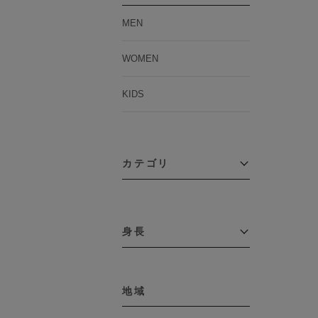
MEN
WOMEN
KIDS
カテゴリ
アウター
コーチジャケット
身長
コート
その他アウター
～109cm
ダウンジャケット
テーラードジャケット
地域
110cm～119cm
デニムジャケット