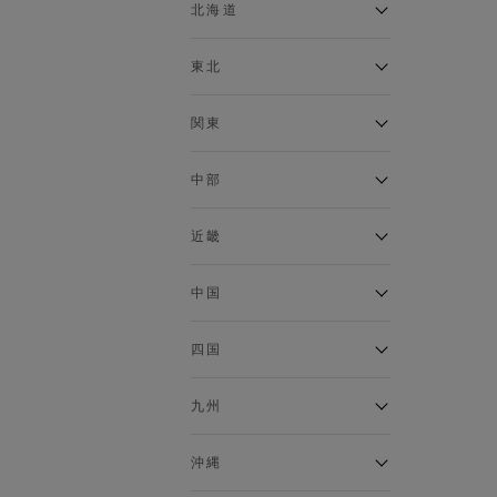
ベスト
北海道
120cm～129cm
マウンテンパーカー・ウィン
ドブレーカー
アルティモール東神楽店
東北
130cm～139cm
イオン札幌西岡店
トップス
銀河モール花巻店
関東
140cm～149cm
カーディガン
イオンタウン南陽店
キャミソール・タンクトップ
ジョイフル本田千代田店
ガーラタウン青森店
中部
スウェット・トレーナー
150cm～159cm
イオン栃木店
イオン米沢店
タンクトップ
ギャラリエアピタ知立店
MINANO分倍河原店
近畿
ニット・セーター
160cm～169cm
イオンタウン大垣店
ガーデン前橋店
パーカー
エコール・リラ店
半田インター店
中国
ベスト・ジレ
イオンモール下妻店
170cm～179cm
フレスポ福知山店
エアポートウォーク名古屋店
ポロシャツ
MEGAドン・キホーテUNY佐
Pモール藤田店
エスタ和田山店
四国
五分袖・七分袖Tシャツ
原東店
イオンタウン刈谷店
180cm～189cm
フジグラン三原店
五分袖・七分袖シャツ
イオンモール東員
イオンタウンふじみ野店
ラグーナテンボス蒲郡店
パワーセンター高知店
ゆめタウン益田店
九州
長袖Tシャツ
バザールタウン篠山店
190cm～
ザ・マーケットプレイス川越
バロー刈谷店
フジグラン北島店
長袖シャツ
総社
的場店
ミ・ナーラ店
イオンモール三光店
NAVYららぽーと沼津
半袖Tシャツ
高知インター北川添
沖縄
東岡山
川崎DICE店
セブンパーク天美店
フレスポ鳥栖店
半袖シャツ
NAVY イオンモール豊川
イオンモール今治新都市