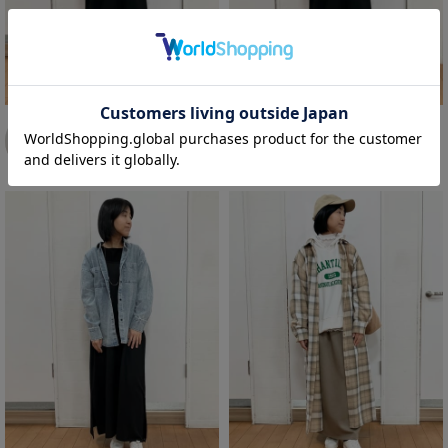
ネクタイ
バッグ
靴
エミ
エミ
手袋・アームウォーマー
157cm
157cm
帽子
須坂インター店
須坂インター店
その他グッズ
ルームウェア
ルームウェア
ワンピース
ワンピース
スポーツウェア
スポーツウェア