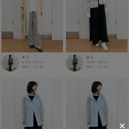
ロングパンツ
ワイドパンツ
インナー
あったかインナー
インナーシャツ
インナータイツ
エミ
エミ
157cm
157cm
ショーツ
須坂インター店
須坂インター店
ソックス
トランクス・ボクサーパンツ
ブラトップ
グッズ
ベルト
ストール・マフラー