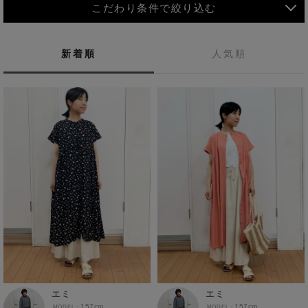
こだわり条件で絞り込む
新着順
人気順
MEN
WOMEN
アウター
KIDS
コーチジャケット
～109cm
コート
110cm～119cm
北海道
その他アウター
120cm～129cm
ダウンジャケット
東北
アルティモール東神楽店
130cm～139cm
30代
40代
20代
夏コーデ
テーラードジャケット
イオン札幌西岡店
関東
銀河モール花巻店
140cm～149cm
カジュアルスタイル
大人カジュアル
デニムジャケット
イオンタウン南陽店
150cm～159cm
中部
ジョイフル本田千代田店
ベスト
休日スタイル
シンプルコーデ
ゆるコーデ
ガーラタウン青森店
160cm～169cm
イオン栃木店
近畿
ギャラリエアピタ知立店
エミ
エミ
マウンテンパーカー・ウィンドブレーカー
春夏コーデ
50代
楽チンスタイル
イオン米沢店
170cm～179cm
157cm
157cm