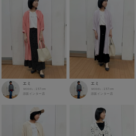
モラージュ佐賀店
半袖Tシャツ
イオンモールかほく
パラディ学園前
アクロスモール春日店
半袖シャツ
ゆめタウン飯塚店
ボトムス
アクロスプラザ諫早店
カーゴパンツ
あけのアクロス
クロップドパンツ・アンクルパンツ
ジャングルパーク
ジョガーパンツ
イオン都城
スウェットパンツ
スカート
エミ
エミ
チノパン
157cm
157cm
須坂インター店
須坂インター店
デニム・ジーンズ
トラウザー
ハーフパンツ・ショートパンツ
レギンス