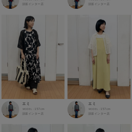
MINANO分倍河原店
イオンタウン大垣店
中国
エコール・リラ店
須坂インター店
須坂インター店
トップス
スニーカーコーデ
春コーデ
低身長
NAVY
180cm～189cm
ガーデン前橋店
半田インター店
フレスポ福知山店
四国
Pモール藤田店
ホワイト
ブラック
涼しい素材
大人女子
190cm～
カーディガン
イオンモール下妻店
エアポートウォーク名古屋店
エスタ和田山店
フジグラン三原店
九州
パワーセンター高知店
キャミソール・タンクトップ
MEGAドン・キホーテUNY佐原東店
イオンタウン刈谷店
イオンモール東員
ゆめタウン益田店
フジグラン北島店
沖縄
イオンモール三光店
スウェット・トレーナー
イオンタウンふじみ野店
ラグーナテンボス蒲郡店
バザールタウン篠山店
総社
高知インター北川添
フレスポ鳥栖店
タンクトップ
ザ・マーケットプレイス川越的場店
本部
イオン北谷店
バロー刈谷店
ミ・ナーラ店
東岡山
イオンモール今治新都市
伊万里店
ニット・セーター
川崎DICE店
イーアス沖縄豊崎
NAVYららぽーと沼津
本部
セブンパーク天美店
イオンタウン日向店
パーカー
西友大船店
NAVY イオンモール豊川
ピフレ新長田店
イオンモール大牟田
ベスト・ジレ
大井町店
豊田梅坪店
ららぽーと堺店
那珂川店
ポロシャツ
イオンタウン水戸南
須坂インター店
ゆめタウン姫路店
アクロスプラザ森町
五分袖・七分袖Tシャツ
塩尻GAZA店
コムボックス光明池店
エミ
エミ
オプシアミスミ店
五分袖・七分袖シャツ
イオン名古屋東
157cm
157cm
イオン山崎店
須坂インター店
須坂インター店
フェニックスガーデン浮の城店
長袖Tシャツ
イオンモールとなみ
イオンジェームス山店
ゆめタウンシティモール店
長袖シャツ
イオンモール東員
イトーヨーカドー明石店