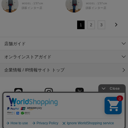
157cm
157cm
須坂インター店
須坂インター店
1
2
3
店舗ガイド
オンラインストアガイド
企業情報 / IR情報サイト トップ
LINE
Instagram
X (旧Twitter)
Facebook
© 2025 Gyet CO.,LTD.
＼コーディネートの検索／