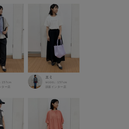
エミ
157cm
157cm
ンター店
須坂インター店