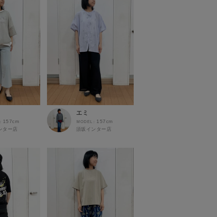
エミ
157cm
157cm
ンター店
須坂インター店