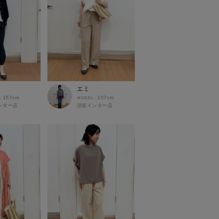
エミ
157cm
157cm
ンター店
須坂インター店