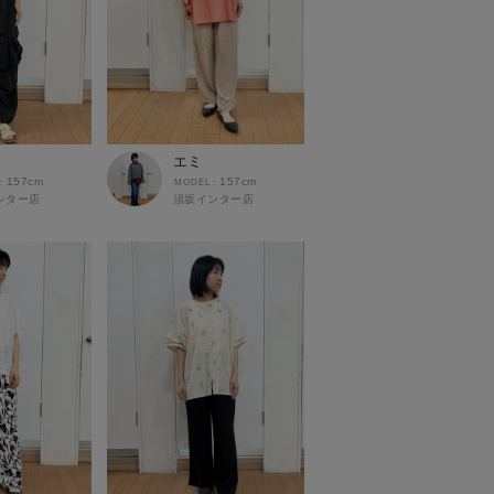
エミ
157cm
157cm
ンター店
須坂インター店