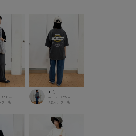
エミ
157cm
157cm
ンター店
須坂インター店