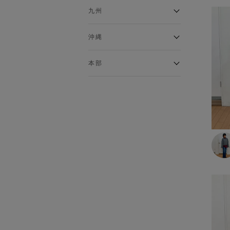
あったかインナー
イオンタウンふじみ野店
ラグーナテンボス蒲郡店
パワーセンター高知店
ゆめタウン益田店
九州
インナーシャツ
バザールタウン篠山店
ザ・マーケットプレイス川越
バロー刈谷店
フジグラン北島店
総社
インナータイツ
的場店
ミ・ナーラ店
イオンモール三光店
NAVYららぽーと沼津
高知インター北川添
沖縄
ショーツ
東岡山
川崎DICE店
セブンパーク天美店
フレスポ鳥栖店
NAVY イオンモール豊川
ソックス
イオンモール今治新都市
西友大船店
イオン北谷店
ピフレ新長田店
伊万里店
本部
トランクス・ボクサーパンツ
豊田梅坪店
大井町店
イーアス沖縄豊崎
ブラトップ
ららぽーと堺店
イオンタウン日向店
須坂インター店
本部
イオンタウン水戸南
ゆめタウン姫路店
イオンモール大牟田
塩尻GAZA店
グッズ
コムボックス光明池店
那珂川店
イオン名古屋東
ベルト
イオン山崎店
アクロスプラザ森町
イオンモールとなみ
ストール・マフラー
イオンジェームス山店
オプシアミスミ店
ネクタイ
イオンモール東員
バッグ
イトーヨーカドー明石店
フェニックスガーデン浮の城
イオンモールかほく
店
靴
パラディ学園前
手袋・アームウォーマー
ゆめタウンシティモール店
帽子
モラージュ佐賀店
その他グッズ
アクロスモール春日店
ゆめタウン飯塚店
ルームウェア