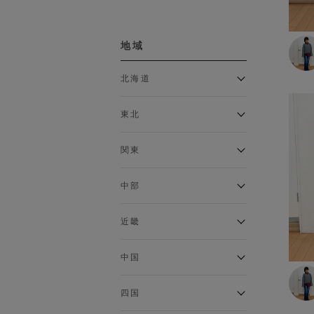
ボトムス
地域
カーゴパンツ
クロップドパンツ・アンクル
北海道
パンツ
ジョガーパンツ
アルティモール東神楽店
スウェットパンツ
東北
イオン札幌西岡店
スカート
銀河モール花巻店
チノパン
関東
デニム・ジーンズ
イオンタウン南陽店
ジョイフル本田千代田店
トラウザー
ガーラタウン青森店
中部
ハーフパンツ・ショートパン
イオン栃木店
イオン米沢店
ツ
ギャラリエアピタ知立店
MINANO分倍河原店
近畿
レギンス
イオンタウン大垣店
ガーデン前橋店
ロングパンツ
エコール・リラ店
半田インター店
中国
ワイドパンツ
イオンモール下妻店
フレスポ福知山店
エアポートウォーク名古屋店
MEGAドン・キホーテUNY佐
Pモール藤田店
インナー
エスタ和田山店
四国
原東店
イオンタウン刈谷店
フジグラン三原店
イオンモール東員