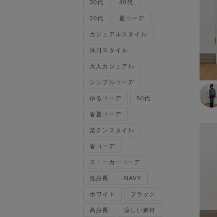
30代
ベスト
40代
120cm～129cm
マウンテンパーカー・ウィン
20代
夏コーデ
ドブレーカー
カジュアルスタイル
130cm～139cm
トップス
休日スタイル
140cm～149cm
カーディガン
大人カジュアル
キャミソール・タンクトップ
シンプルコーデ
スウェット・トレーナー
150cm～159cm
タンクトップ
ゆるコーデ
50代
ニット・セーター
160cm～169cm
春夏コーデ
パーカー
楽チンスタイル
ベスト・ジレ
170cm～179cm
ポロシャツ
春コーデ
五分袖・七分袖Tシャツ
180cm～189cm
スニーカーコーデ
五分袖・七分袖シャツ
長袖Tシャツ
低身長
NAVY
190cm～
長袖シャツ
ホワイト
ブラック
半袖Tシャツ
高身長
涼しい素材
半袖シャツ