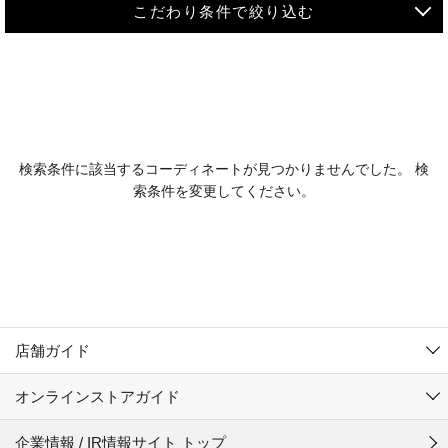
こだわり条件で絞り込む
MEN
WOMEN
アウター
検索条件に該当するコーディネートが見つかりませんでした。 検
KIDS
索条件を変更してください。
コーチジャケット
～109cm
コート
110cm～119cm
北海道
その他アウター
120cm～129cm
ダウンジャケット
東北
アルティモール東神楽店
130cm～139cm
テーラードジャケット
イオン札幌西岡店
関東
銀河モール花巻店
140cm～149cm
店舗ガイド
デニムジャケット
イオンタウン南陽店
150cm～159cm
中部
ジョイフル本田千代田店
オンラインストアガイド
ベスト
ガーラタウン青森店
160cm～169cm
イオン栃木店
近畿
ギャラリエアピタ知立店
マウンテンパーカー・ウィンドブレーカー
企業情報 / IR情報サイト トップ
イオン米沢店
170cm～179cm