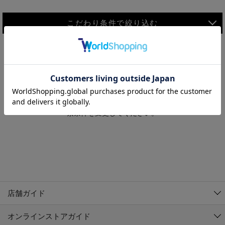
こだわり条件で絞り込む
MEN
WOMEN
アウター
検索条件に該当するコーディネートが見つかりませんでした。 検
KIDS
索条件を変更してください。
コーチジャケット
～109cm
コート
110cm～119cm
北海道
その他アウター
120cm～129cm
ダウンジャケット
東北
アルティモール東神楽店
130cm～139cm
テーラードジャケット
イオン札幌西岡店
関東
銀河モール花巻店
140cm～149cm
店舗ガイド
デニムジャケット
イオンタウン南陽店
150cm～159cm
中部
ジョイフル本田千代田店
オンラインストアガイド
ベスト
ガーラタウン青森店
160cm～169cm