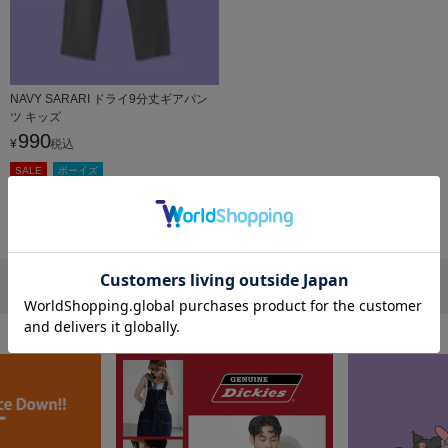
NAVY SARARI ドライ9分丈ギアパン
ツ キッズ
990
¥
税込
SALE
ボーイズ
SOLD OUT
1
件中
1
-
1
件表示