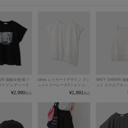
Idnes レイヤードデザイン アシ
NAVY SARARI 接触冷感 UVカ
リーブ レディース
ンメトリーレースTシャツ レデ
ット スクエアネッ
ィース メール便 対応商品
タンクトップ レデ
¥2,990
¥1,991
税込
税込
ル便 対応商品