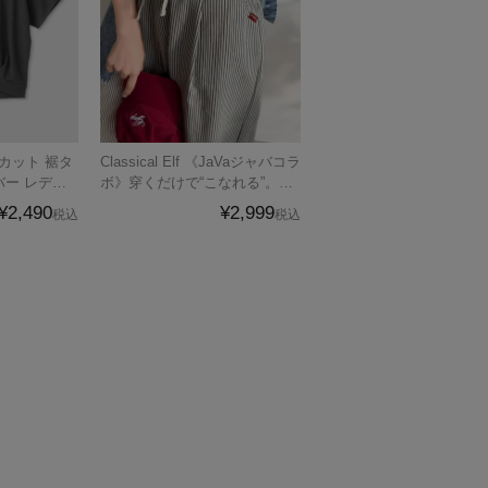
Classical Elf 《JaVaジャバコラ
ー レディ
ボ》穿くだけで“こなれる”。ヒ
応商品
ッコリータックデザインボリュ
¥2,490
¥2,999
税込
税込
ームパンツ(ストライプ＆無地)