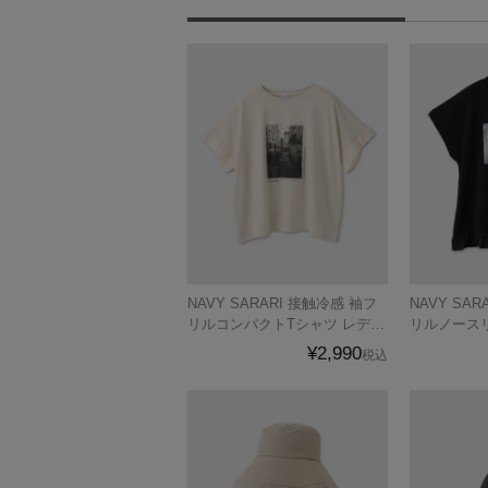
NAVY SARARI 接触冷感 袖フ
NAVY SARARI 接触冷感 裾フ
リルコンパクトTシャツ レディ
リルノース
ース メール便 対応商品
¥2,990
税込