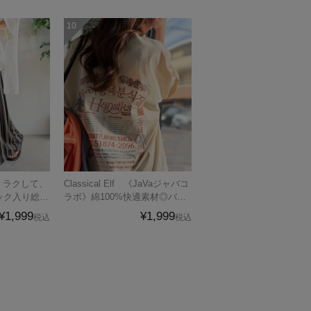
 涼しくラクして、
Classical Elf 《JaVaジャバコ
ック入り総柄
ラボ》綿100%快適素材◎バッ
ンツ（ウエス
ク刺繍が主役の一枚♪オーバー
¥1,999
¥1,999
税込
税込
サイズ ハングル刺繍バックプ
リントビッグTEE