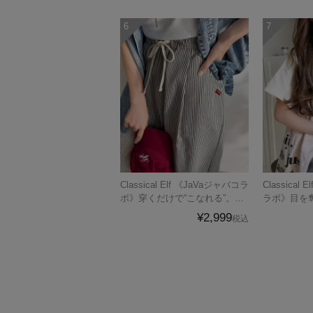
Classical Elf 《JaVaジャバコラ
Classical
ボ》穿くだけで“こなれる”。ヒ
ラボ》目を
ッコリータックデザインボリュ
着デザイン
¥2,999
税込
ームパンツ(ストライプ＆無地)
ントTシャツ