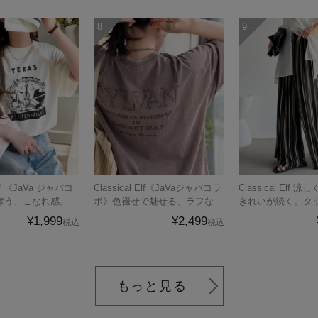
 Elf 《JaVa ジャバコ
Classical Elf《JaVaジャバコラ
Classical Elf
奪う、こなれ感。古
ボ》色褪せで魅せる、ラフな品
きれいが続く。タ
風ミュージックプリ
格。綿100％前後２WAYアシッ
ワイドイージーパ
¥1,999
¥2,499
税込
税込
(半袖)
ド刺繍ユルTEE（半袖）
トゴム）
もっと見る