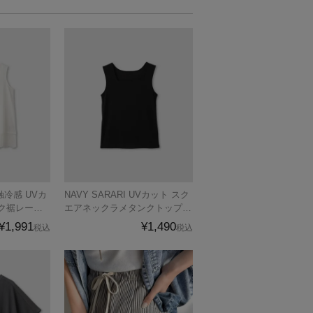
NAVY SARARI UVカット スク
ク裾レース
エアネックラメタンクトップ
ィース メー
レディース メール便 対応商品
¥1,991
¥1,490
税込
税込