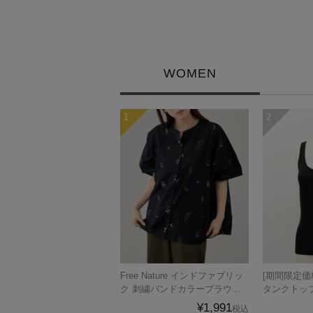
WOMEN
Free Nature インドファブリッ
[期間限定価格]
ク 刺繍バンドカラーブラウス
タンクトップ
レディース
ル便 対応商
¥1,991
税込