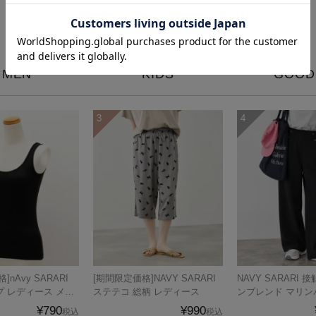
ランキング
MEN
KIDS
GOOD
nAvy SARARI
[期間限定価格]NAVY SARARI
NAVY SARARI 接触冷感 リネ
 レディース メー
ステテコ 総柄 レディース
ンブレンド マリン
品
ィース
¥790
¥990
税込
税込