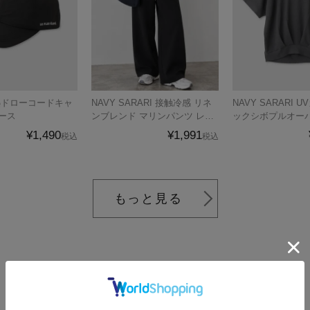
熱ドローコードキャ
NAVY SARARI 接触冷感 リネ
NAVY SARARI UVカット 裾タ
ース
ンブレンド マリンパンツ レデ
ックシボプルオーバ
ィース
ース メール便 対
¥1,490
¥1,991
税込
税込
もっと見る