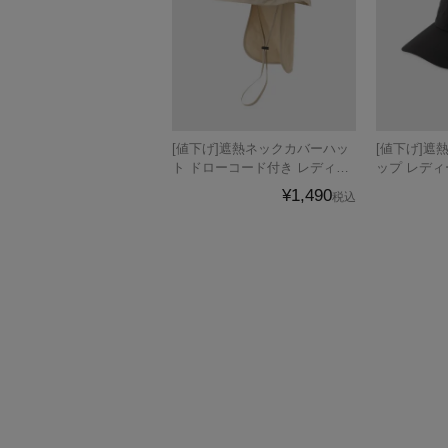
[値下げ]遮熱ネックカバーハッ
[値下げ]遮
ト ドローコード付き レディー
ップ レディ
ス
¥1,490
税込