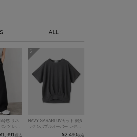
S
ALL
NAVY SARARI UVカット 裾タ
パンツ レデ
ックシボプルオーバー レディ
ース メール便 対応商品
¥1,991
¥2,490
税込
税込