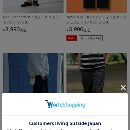
Real Standard マイカラーズ ストレー
NAVY MAC HEAT ボンディングスラッ
トパンツ メンズ
シュポケットパンツ メンズ
3,990
3,990
¥
税込
¥
税込
SALE
裾上げ対応可能
Dickies ツイルレギュラーチノパンツ
Dickies ツイルレギュラーチノパンツ