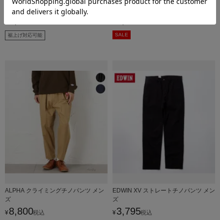
メンズ
メンズ
6,490
2,990
¥
税込
¥
税込
SALE
裾上げ対応可能
ALPHA クライミングチノパンツ メン
EDWIN XV ストレートチノパンツ メン
ズ
ズ
8,800
3,795
¥
税込
¥
税込