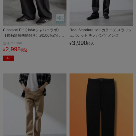
Classical Elf《JaVaジャバコラボ》
Real Standard マイカラーズ スラッシ
【接触冷感機能付き】綿100％のしっ
ュポケット チノパンツ メンズ
かり素材なのに、ヒンヤリ夏に心地よ
3,990
定価
¥
5,998
¥
税込
い。 ウェービングベルト付き ルーズ
2,998
¥
税込
フィット クライミング チノパンツ
SALE