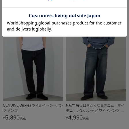
NOBLE PRODUCT ダブルニーデニム
【WEB限定】デニムツータックワイド
パンツ メンズ
パンツ メンズ
5,490
5,490
¥
税込
¥
税込
GENUINE Dickies ツイルイージーパン
NAVY 毎日はきたくなるデニム「マイ
ツ メンズ
デニ」 バレルレッグ ワイドパンツ メ
ンズ
5,390
4,990
¥
税込
¥
税込