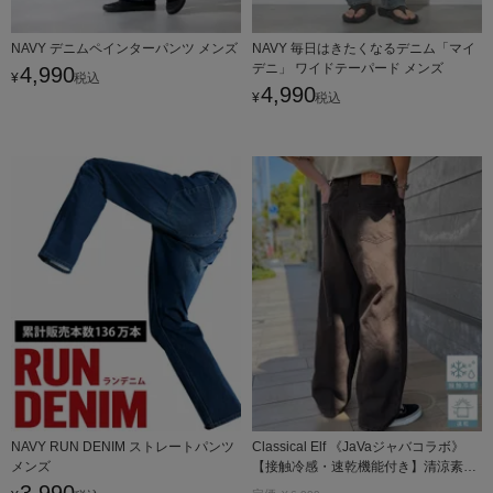
NAVY デニムペインターパンツ メンズ
NAVY 毎日はきたくなるデニム「マイ
デニ」 ワイドテーパード メンズ
4,990
¥
税込
4,990
¥
税込
NAVY RUN DENIM ストレートパンツ
Classical Elf 《JaVaジャバコラボ》
メンズ
【接触冷感・速乾機能付き】清涼素材
で夏でもデニムをヘビロテ！ブラスト