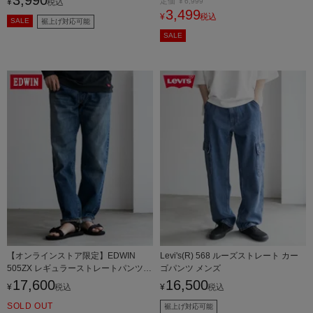
3,990
定価
¥
税込
¥
6,999
加工 バックデザイン リラックスフィ
3,499
¥
税込
ット ジーンズ
SALE
裾上げ対応可能
SALE
【オンラインストア限定】EDWIN
Levi's(R) 568 ルーズストレート カー
505ZX レギュラーストレートパンツ
ゴパンツ メンズ
メンズ
17,600
16,500
¥
税込
¥
税込
SOLD OUT
裾上げ対応可能