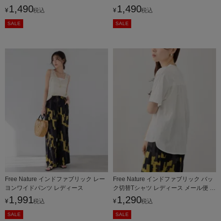
1,490
1,490
¥
税込
¥
税込
SALE
SALE
Free Nature インドファブリック レー
Free Nature インドファブリック バッ
ヨンワイドパンツ レディース
ク切替Tシャツ レディース メール便 対
応商品
1,991
1,290
¥
税込
¥
税込
SALE
SALE