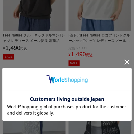
Free Nature クルーネックドルマンTシ
[値下げ]Free Nature ロゴプリントクル
ャツ レディース メール便 対応商品
ーネックTシャツ レディース メール便
対応商品
1,490
定価
¥
税込
¥
1,991
1,490
¥
税込
SALE
SALE