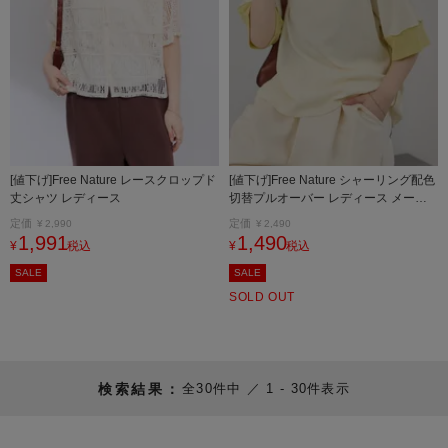
[値下げ]Free Nature レースクロップド
[値下げ]Free Nature シャーリング配色
丈シャツ レディース
切替プルオーバー レディース メール
便 対応商品
定価
定価
¥
2,990
¥
2,490
1,991
1,490
¥
税込
¥
税込
SALE
SALE
SOLD OUT
30
件中
1
-
30
件表示