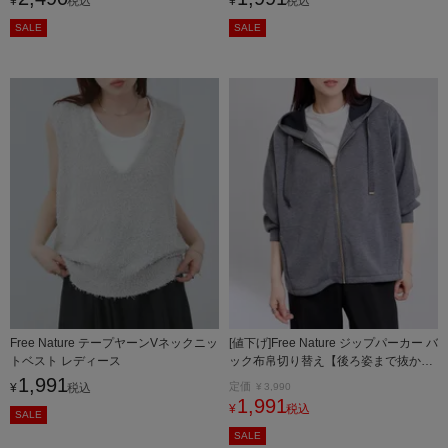
¥
税込
¥
税込
SALE
SALE
Free Nature テープヤーンVネックニッ
[値下げ]Free Nature ジップパーカー バ
トベスト レディース
ック布帛切り替え【後ろ姿まで抜かり
なく♪】 レディース
1,991
定価
¥
税込
¥
3,990
1,991
¥
税込
SALE
SALE