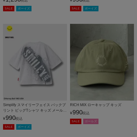
¥
税込
¥
税込
SALE
ボーイズ
SALE
ボーイズ
Simplify スマイリーフェイス バックプ
RICH MIX ローキャップ キッズ
リント ビッグTシャツ キッズ メール便
990
¥
税込
対応商品
990
¥
税込
SALE
ガールズ
SALE
ボーイズ