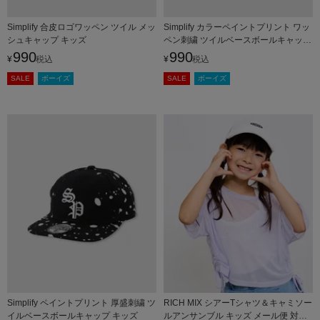
Simplify 合皮ロゴワッペン ツイル メッ
Simplify カラーペイントプリント ワッ
シュキャップ キッズ
ペン刺繍 ツイルベースボールキャップ
キッズ
990
990
¥
税込
¥
税込
SALE
ボーイズ
SALE
ボーイズ
Simplify ペイントプリント 厚盛刺繍 ツ
RICH MIX シアーTシャツ＆キャミソー
イルベースボールキャップ キッズ
ルアンサンブル キッズ メール便 対応