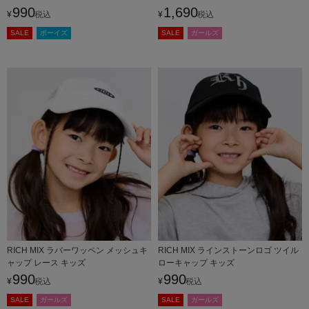
商品
990
1,690
¥
税込
¥
税込
SALE
ボーイズ
SALE
ガールズ
RICH MIX ラバーワッペン メッシュキ
RICH MIX ラインストーンロゴ ツイル
ャップ レース キッズ
ローキャップ キッズ
990
990
¥
税込
¥
税込
SALE
ガールズ
SALE
ガールズ