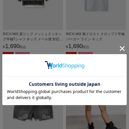
RICH MIX 肩ジップ メッシュドッキン
RICH MIX 裾ドロスト クロップド半袖
グ半袖Tシャツ キッズ メール便 対応商
パーカー ライン キッズ
品
1,690
1,690
¥
税込
¥
税込
SALE
ガールズ
SALE
ガールズ