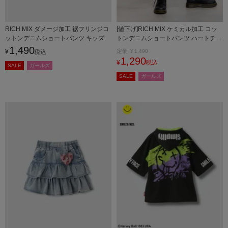
RICH MIX ダメージ加工 裾フリンジコ
[値下げ]RICH MIX ケミカル加工 コッ
ットンデニムショートパンツ キッズ
トンデニムショートパンツ ハートチャ
ーム付き キッズ
1,490
定価
¥
税込
¥
1,490
1,290
¥
税込
SALE
ガールズ
SALE
ガールズ