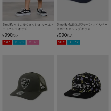
Simplify ケミカルウォッシュ カーゴハ
Simplify 合皮ロゴワッペン ツイルベー
ーフパンツ キッズ
スボールキャップ キッズ
990
990
¥
税込
¥
税込
SALE
ボーイズ
ガールズ
SALE
ボーイズ